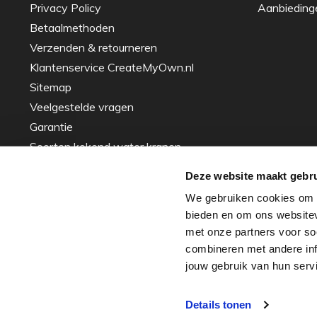
Privacy Policy
Aanbieding
Betaalmethoden
Verzenden & retourneren
Klantenservice CreateMyOwn.nl
Sitemap
Veelgestelde vragen
Garantie
Soorten kokend water kranen
Gids voor het Kiezen van de Perfecte
Deze website maakt gebru
Spoelbak – Tips en Advies
We gebruiken cookies om c
Inspiratie
bieden en om ons websitev
Over ons - ons verhaal
met onze partners voor so
Zakelijke projecten
combineren met andere info
Frederic Steijaert
jouw gebruik van hun serv
Details tonen
© Copyright 2026 CreateMyOwn.nl