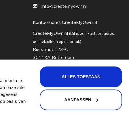
info@createmyown.nl
Kantooradres CreateMyOwn.nl
CreateMyOwn.nl
(Dit is een kantoordadres,
bezoek alleen op afspraak)
Bierstraat 123-C
3011XA Rotterdam
Nederland
ALLES TOESTAAN
al media te
KVK: 63035928
an onze site
Btw-nummer: nl855065722b01
 gegevens
AANPASSEN
 op basis van