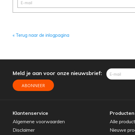
Afvalemmers
Verlichting
Onderdelen
« Terug naar de inlogpagina
Badkamer
Badkamerkranen
Wastafels
Meld je aan voor onze nieuwsbrief:
$$$ ACTIES $$$
ABONNEER
Klantenservice
Producten
Algemene voorwaarden
Alle produc
Disclaimer
Nieuwe pro