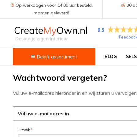
Op werkdagen voor 14.00 uur besteld,
30 da
morgen geleverd!
9.5
Feedbac
Bekijk assortiment
BLOG
SELS
Keuken
Wachtwoord vergeten?
Kokend water kranen
Vul uw e-mailadres hieronder in en wij sturen u vervolg
Keukenkranen
Spoelbakken
Vul uw e-mailadres in
Zeepdispensers
E-mail:
*
Voedselrestenvermalers