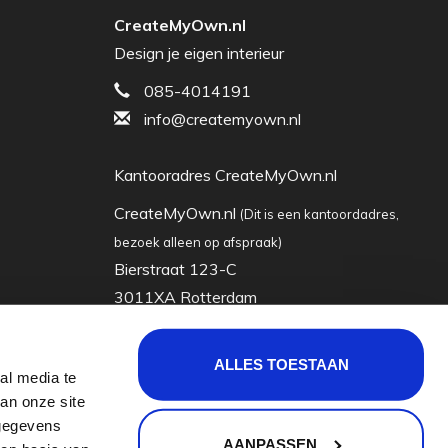
CreateMyOwn.nl
Design je eigen interieur
085-4014191
info@createmyown.nl
Kantooradres CreateMyOwn.nl
CreateMyOwn.nl
(Dit is een kantoordadres,
bezoek alleen op afspraak)
Bierstraat 123-C
3011XA Rotterdam
Nederland
ALLES TOESTAAN
al media te
KVK: 63035928
an onze site
Btw-nummer: nl855065722b01
 gegevens
AANPASSEN