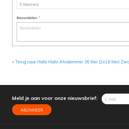
Afvalemmers
Beoordelen:
*
Verlichting
Onderdelen
Badkamer
Badkamerkranen
« Terug naar Hailo Hailo Afvalemmer 36 liter (2x18 liter) Zwa
Wastafels
$$$ ACTIES $$$
Meld je aan voor onze nieuwsbrief:
ABONNEER