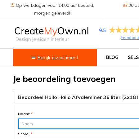
Op werkdagen voor 14.00 uur besteld,
30 da
morgen geleverd!
9.5
Feedbac
Bekijk assortiment
BLOG
SELS
Keuken
Je beoordeling toevoegen
Kokend water kranen
Beoordeel Hailo Hailo Afvalemmer 36 liter (2x18 l
Keukenkranen
Spoelbakken
Naam:
*
Zeepdispensers
Score:
*
Voedselrestenvermalers