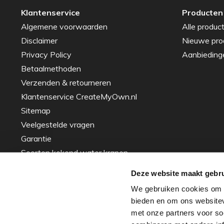
Klantenservice
Producten
Algemene voorwaarden
Alle produc
Disclaimer
Nieuwe pro
Privacy Policy
Aanbieding
Betaalmethoden
Verzenden & retourneren
Klantenservice CreateMyOwn.nl
Sitemap
Veelgestelde vragen
Garantie
Soorten kokend water kranen
Gids voor het Kiezen van de Perfecte
Deze website maakt gebru
Spoelbak – Tips en Advies
We gebruiken cookies om c
Inspiratie
bieden en om ons websitev
Over ons - ons verhaal
met onze partners voor so
Zakelijke projecten