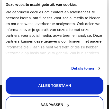
Verlichting
Deze website maakt gebruik van cookies
Beoordelen:
*
Onderdelen
We gebruiken cookies om content en advertenties te
personaliseren, om functies voor social media te bieden
Badkamer
en om ons websiteverkeer te analyseren. Ook delen we
informatie over je gebruik van onze site met onze
Badkamerkranen
* Verplichte velden
partners voor social media, adverteren en analyse. Deze
partners kunnen deze gegevens combineren met andere
Wastafels
informatie die jij aan ze hebt verstrekt of die ze hebben
« Terug naar Qisani Qisani Flow thermostatische
$$$ ACTIES $$$
verzameld op basis van jouw gebruik van hun services.
inbouwkraan 2-weg ovaal Gold / Goud
Opslaan
Details tonen
ALLES TOESTAAN
Meld je aan voor onze nieuwsbrief:
AANPASSEN