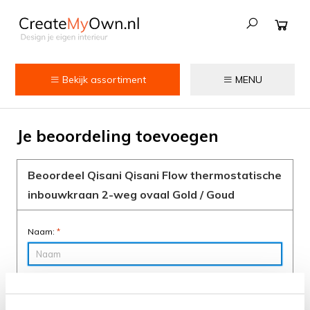
Bekijk assortiment
MENU
Keuken
Je beoordeling toevoegen
Kokend water kranen
Keukenkranen
Beoordeel Qisani Qisani Flow thermostatische
inbouwkraan 2-weg ovaal Gold / Goud
Spoelbakken
Zeepdispensers
Naam:
*
Voedselrestenvermalers
Score:
*
Afvalemmers