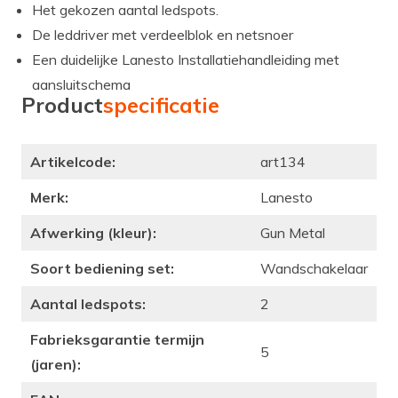
Het gekozen aantal ledspots.
De leddriver met verdeelblok en netsnoer
Een duidelijke Lanesto Installatiehandleiding met
aansluitschema
Product
specificatie
Artikelcode:
art134
Merk:
Lanesto
Afwerking (kleur):
Gun Metal
Soort bediening set:
Wandschakelaar
Aantal ledspots:
2
Fabrieksgarantie termijn
5
(jaren):