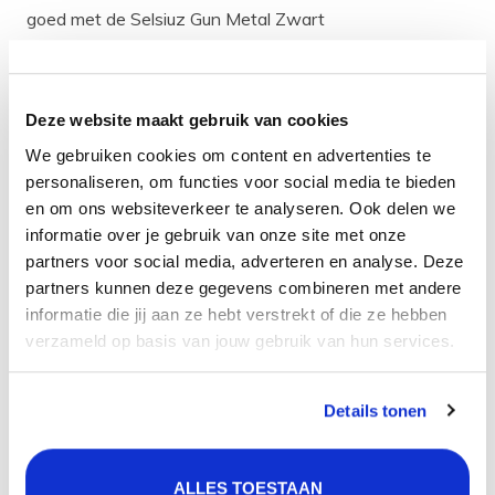
goed met de Selsiuz Gun Metal Zwart
kokendwaterkranen, de Lanesto Gun Metal Zwart
kranen, de Lanesto Gun Metal Zwart spoelbakken, Gun
Metal Zwart zeepdispensers en Gun Metal Zwart
Deze website maakt gebruik van cookies
pannenroosters.
We gebruiken cookies om content en advertenties te
personaliseren, om functies voor social media te bieden
De ledverlichting is PVD afgewerkt in de kleur Gun
en om ons websiteverkeer te analyseren. Ook delen we
Metal Zwart.
informatie over je gebruik van onze site met onze
partners voor social media, adverteren en analyse. Deze
Eigenschappen
partners kunnen deze gegevens combineren met andere
Aantal ledspots: 2
informatie die jij aan ze hebt verstrekt of die ze hebben
Kleur: Gun Metal Zwart
verzameld op basis van jouw gebruik van hun services.
Dimbaar: Nee
Afmeting ledspot (mm): 200 x 70 x 3,5 lengte x breedte
Details tonen
x hoogte
Montagemethode: Opbouw (Onder je keukenkastje)
ALLES TOESTAAN
Materiaal behuizing: RVS