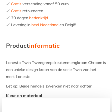
Gratis
verzending vanaf 50 euro
Gratis
retourneren
30 dagen
bedenktijd
Levering in
heel Nederland
en België
Product
informatie
Lanesto Twin Tweegreepskeukenmengkraan Chroom is
een unieke design kraan van de serie Twin van het
merk Lanesto.
Let op: Beide hendels zwenken niet naar achter
Kleur en materiaal
De kraan heeft de kleur Chroom en de behuizing is
gemaakt van het materiaal Messing.