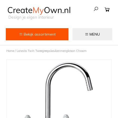
Bekijk assortiment
MENU
Keuken
Home
/
Lanesto Twin Tweegreepskeukenmengkraan Chroom
Kokend water kranen
Keukenkranen
Spoelbakken
Zeepdispensers
Voedselrestenvermalers
Afvalemmers