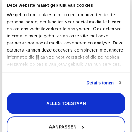
Deze website maakt gebruik van cookies
Eigenschappen
We gebruiken cookies om content en advertenties te
Kleur: Chroom
personaliseren, om functies voor social media te bieden
Soort bediening: Met greep
en om ons websiteverkeer te analyseren. Ook delen we
Diameter uitsparingen: 35 mm
informatie over je gebruik van onze site met onze
Type binnenwerk: Keramisch
partners voor social media, adverteren en analyse. Deze
Garantietermijn: 5 jaar
partners kunnen deze gegevens combineren met andere
informatie die jij aan ze hebt verstrekt of die ze hebben
Je krijgt 5 jaar garantie op de onderdelen van de kraan
verzameld op basis van jouw gebruik van hun services.
mits deze gemonteerd is in combinatie met een
filterstopkranenset.
Details tonen
Filterstopkranen voorkomen dat er vuil in het
binnenwerk van de kraan terecht komt. Hierdoor is de
kans op lekkage en een stroeve bediening kleiner.
ALLES TOESTAAN
bestel gerust bij CreateMyOwn.nl
want:
AANPASSEN