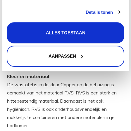
jouw badkamer een heel eigen gezicht geeft.
Details tonen
Eigenschappen
Afmeting wastafel (inwendig) (bxl): 50 x 39 cm
Afmeting wastafel (uitwendig) (bxlxh): 52 x 41 x 7 cm
ALLES TOESTAAN
Kleur: Copper / Koper (PVD)
Materiaal: RVS
AANPASSEN
Radius: 20 mm
Garantietermijn: 5 jaar
Kleur en materiaal
De wastafel is in de kleur Copper en de behuizing is
gemaakt van het materiaal RVS. RVS is een sterk en
hittebestendig materiaal. Daarnaast is het ook
hygiënisch. RVS is ook onderhoudsvriendelijk en
makkelijk te combineren met andere materialen in je
badkamer.