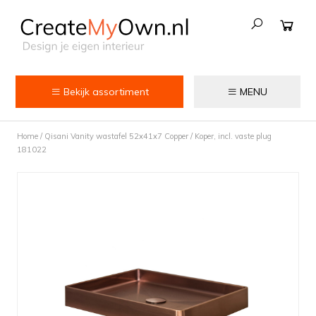
Bekijk assortiment
MENU
Keuken
Home
/
Qisani Vanity wastafel 52x41x7 Copper / Koper, incl. vaste plug
Kokend water kranen
181022
Keukenkranen
Spoelbakken
Zeepdispensers
Voedselrestenvermalers
Afvalemmers