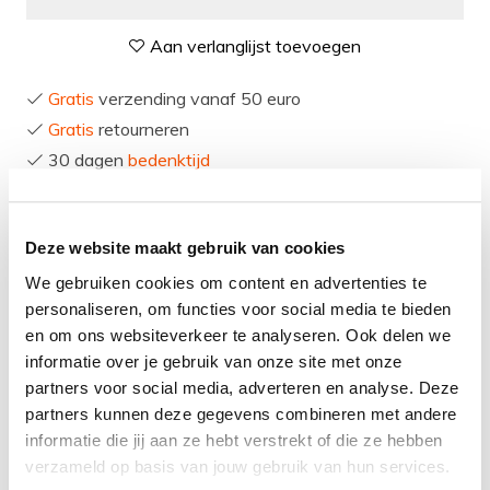
Aan verlanglijst toevoegen
Gratis
verzending vanaf 50 euro
Gratis
retourneren
30 dagen
bedenktijd
Levering in
heel Nederland
en België
Deze website maakt gebruik van cookies
Product
informatie
We gebruiken cookies om content en advertenties te
personaliseren, om functies voor social media te bieden
en om ons websiteverkeer te analyseren. Ook delen we
De Qisani Vanity wastafel 52x41x7 Copper / Koper is
informatie over je gebruik van onze site met onze
een unieke opzetwastafel voor in je badkamer. Deze
partners voor social media, adverteren en analyse. Deze
partners kunnen deze gegevens combineren met andere
wastafel is prima te combineren met Copper / Koper
informatie die jij aan ze hebt verstrekt of die ze hebben
wastafelkranen van het merk Qisani en de Qisani
verzameld op basis van jouw gebruik van hun services.
Vanity sifon Copper / Koper. Een unieke combinatie die