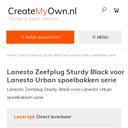
Bekijk assortiment
MENU
Keuken
Home
/
Lanesto Zeefplug Sturdy Black voor Lanesto Urban spoelbakken serie
Kokend water kranen
Lanesto Zeefplug Sturdy Black voor
Keukenkranen
Lanesto Urban spoelbakken serie
Spoelbakken
Lanesto Zeefplug Sturdy Black voor Lanesto Urban
Zeepdispensers
spoelbakken serie
Voedselrestenvermalers
Levertijd:
Direct leverbaar
Afvalemmers