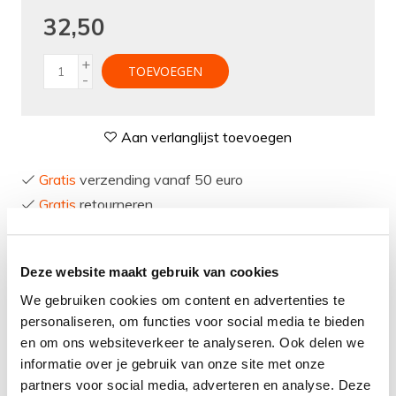
Verlichting
32,50
Onderdelen
+
TOEVOEGEN
Badkamer
-
Badkamerkranen
Aan verlanglijst toevoegen
Wastafels
Gratis
verzending vanaf 50 euro
$$$ ACTIES $$$
Gratis
retourneren
30 dagen
bedenktijd
Levering in
heel Nederland
en België
Deze website maakt gebruik van cookies
We gebruiken cookies om content en advertenties te
personaliseren, om functies voor social media te bieden
Product
informatie
en om ons websiteverkeer te analyseren. Ook delen we
informatie over je gebruik van onze site met onze
partners voor social media, adverteren en analyse. Deze
Lanesto Zeefplug Sturdy Black voor Lanesto Urban