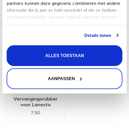
partners kunnen deze gegevens combineren met andere
spoelbakken serie
informatie die jij aan ze hebt verstrekt of die ze hebben
verzameld op basis van jouw gebruik van hun services.
Gerelateerde producten
Details tonen
ALLES TOESTAAN
AANPASSEN
Vervangingsrubber
voor Lanesto
Zeefplug voor
7,50
Lanesto Urban
spoelbakken serie