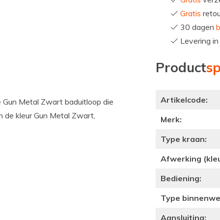
Gratis
reto
30 dagen
b
Levering i
Product
sp
Artikelcode:
e Gun Metal Zwart baduitloop die
n de kleur Gun Metal Zwart,
Merk:
Type kraan:
Afwerking (kleu
Bediening:
Type binnenwe
Aansluiting: