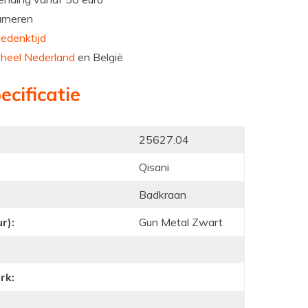
urneren
edenktijd
n
heel Nederland
en België
ecificatie
25627.04
Qisani
Badkraan
r):
Gun Metal Zwart
rk: