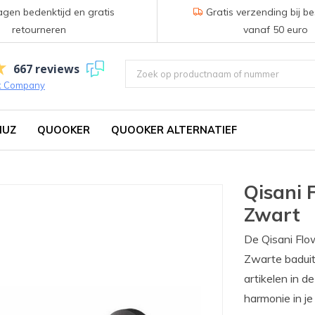
gen bedenktijd en gratis
Gratis verzending bij be
retourneren
vanaf 50 euro
667 reviews
k Company
IUZ
QUOOKER
QUOOKER ALTERNATIEF
Qisani 
Zwart
De Qisani Flo
Zwarte baduit
artikelen in d
harmonie in j