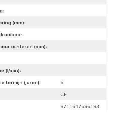
g:
aring (mm):
draaibaar:
 naar achteren (mm):
 (l/min):
e termijn (jaren):
5
CE
8711647686183