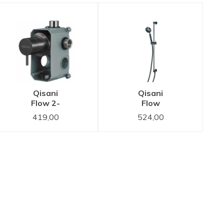
Qisani
Qisani
Flow 2-
Flow
weg
glijstangset
419,00
524,00
omstel
Gun Metal
Gun Metal
Zwart
Zwart