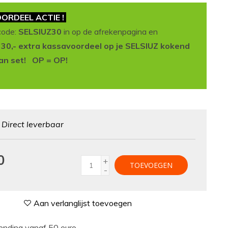
ORDEEL ACTIE !
code:
SELSIUZ30
in op de afrekenpagina en
t 30,- extra kassavoordeel op je SELSIUZ kokend
an set! OP = OP!
:
Direct leverbaar
0
+
TOEVOEGEN
-
Aan verlanglijst toevoegen
nding vanaf 50 euro