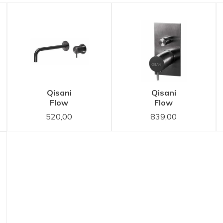
Qisani
Qisani
Flow
Flow
wastafelkraan
thermostatische
520,00
839,00
inbouw 21
inbouwkraan
cm uitloop
2-weg
Gun Metal
vierkant
Zwart
Gun Metal
Zwart