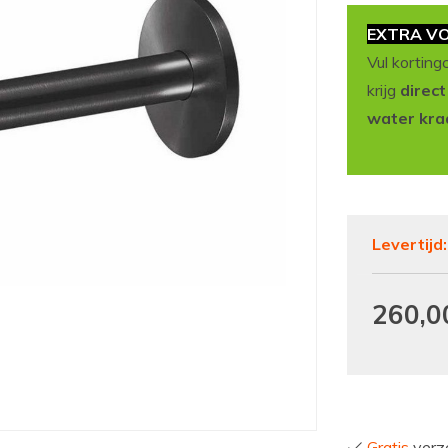
EXTRA VO
Vul korting
krijg
direc
water kra
Levertijd
260,0
Gratis
verze