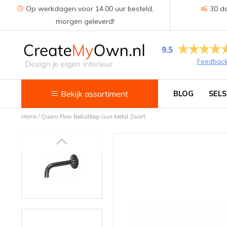
Op werkdagen voor 14.00 uur besteld,
30 da
morgen geleverd!
9.5
Feedbac
Bekijk assortiment
BLOG
SELS
Home
/
Qisani Flow baduitloop Gun Metal Zwart
Keuken
Kokend water kranen
Keukenkranen
Spoelbakken
Zeepdispensers
Voedselrestenvermalers