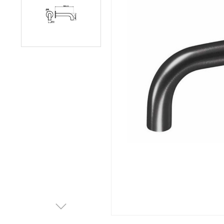
Afvalemmers
Verlichting
Onderdelen
Badkamer
Badkamerkranen
Wastafels
$$$ ACTIES $$$