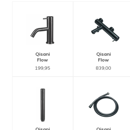
Qisani
Qisani
Flow
Flow
Fonteinkraan
badthermostaat
199,95
839,00
Gun Metal
Gun Metal
Zwart
Zwart
25625.04
Qisani
Qisani