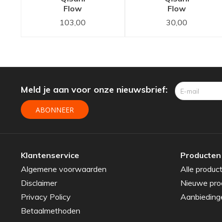
Flow
Flow
staafhanddouche
doucheslang
103,00
30,00
Gun Metal
Gun Metal
Zwart
Zwart
Meld je aan voor onze nieuwsbrief:
ABONNEER
Klantenservice
Producten
Algemene voorwaarden
Alle produc
Disclaimer
Nieuwe pro
Privacy Policy
Aanbieding
Betaalmethoden