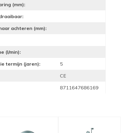
aring (mm):
draaibaar:
 naar achteren (mm):
 (l/min):
e termijn (jaren):
5
CE
8711647686169