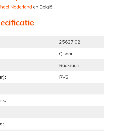
n
heel Nederland
en België
ecificatie
25627.02
Qisani
Badkraan
r):
RVS
rk:
g: