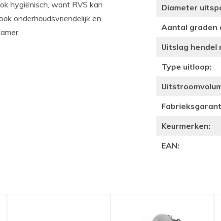
 ook hygiënisch, want RVS kan
Diameter uitsp
 ook onderhoudsvriendelijk en
Aantal graden 
kamer.
Uitslag hendel
Type uitloop:
Uitstroomvolume
Fabrieksgaranti
Keurmerken:
EAN: