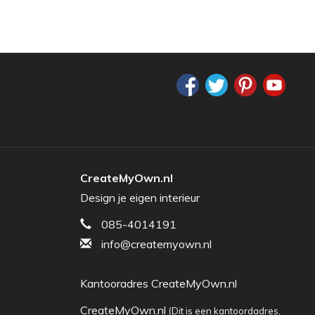
CreateMyOwn.nl
Design je eigen interieur
085-4014191
info@createmyown.nl
Kantooradres CreateMyOwn.nl
CreateMyOwn.nl
(Dit is een kantoordadres,