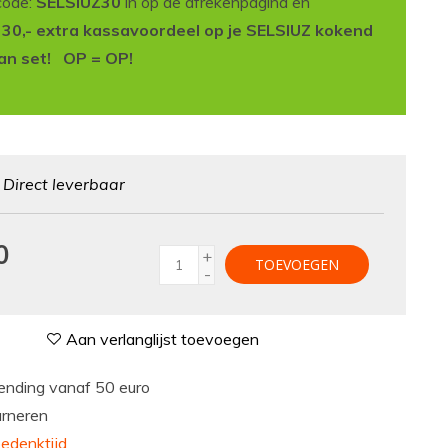
code:
SELSIUZ30
in op de afrekenpagina en
t 30,- extra kassavoordeel op je SELSIUZ kokend
an set! OP = OP!
:
Direct leverbaar
0
+
TOEVOEGEN
-
Aan verlanglijst toevoegen
nding vanaf 50 euro
urneren
edenktijd