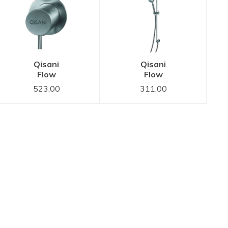
Qisani
Qisani
Flow
Flow
thermostatische
glijstangset
523,00
311,00
inbouwkraan
RVS
1-weg
rond RVS