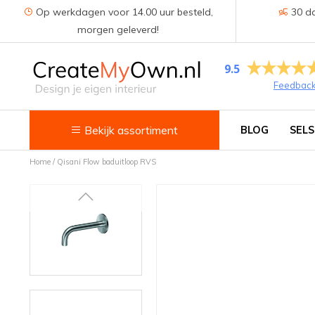
Op werkdagen voor 14.00 uur besteld,
30 da
morgen geleverd!
9.5
Feedbac
Bekijk assortiment
BLOG
SELS
Home
/
Qisani Flow baduitloop RVS
Keuken
Kokend water kranen
Keukenkranen
Spoelbakken
Zeepdispensers
Voedselrestenvermalers