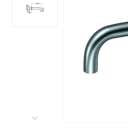
Afvalemmers
Verlichting
Onderdelen
Badkamer
Badkamerkranen
Wastafels
$$$ ACTIES $$$