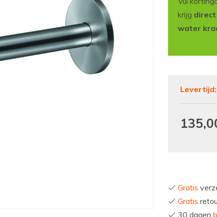
Vul korting
krijg
direc
water kra
Levertijd
135,0
Gratis
verze
Gratis
reto
30 dagen
b