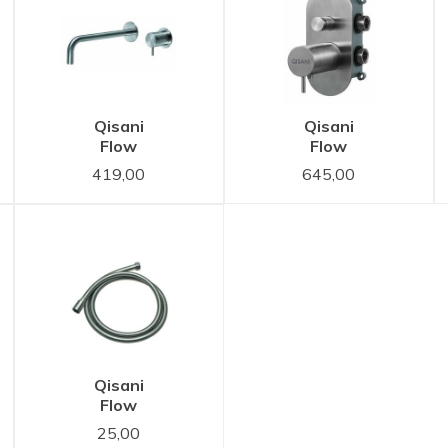
Qisani
Qisani
Flow
Flow
aat
wastafelkraan
thermostatische
419,00
645,00
inbouw 21
inbouwkraan
cm uitloop
2-weg
RVS
ovaal RVS
Qisani
Flow
e
doucheslang
25,00
RVS