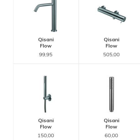
Qisani
Qisani
Flow
Flow
wastafelkraan
douchethermost
99,95
505,00
Verhoogd
RVS
RVS
Qisani
Qisani
Flow
Flow
handdouche
staafhanddouch
150,00
60,00
met
RVS