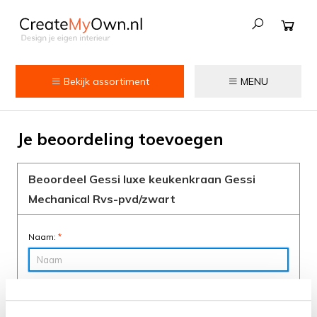
Bekijk assortiment
MENU
Keuken
Je beoordeling toevoegen
Kokend water kranen
Keukenkranen
Beoordeel Gessi luxe keukenkraan Gessi
Mechanical Rvs-pvd/zwart
Spoelbakken
Zeepdispensers
Naam:
*
Voedselrestenvermalers
Score:
*
Afvalemmers