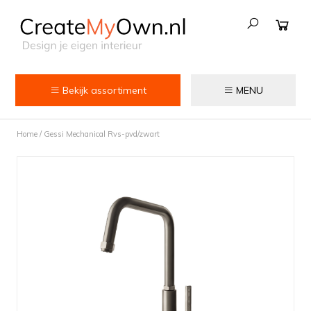
Bekijk assortiment
MENU
Keuken
Home
/
Gessi Mechanical Rvs-pvd/zwart
Kokend water kranen
Keukenkranen
Spoelbakken
Zeepdispensers
Voedselrestenvermalers
Afvalemmers