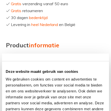
Gratis
verzending vanaf 50 euro
Gratis
retourneren
30 dagen
bedenktijd
Levering in
heel Nederland
en België
Product
informatie
Voor verfijnde vormen en een mooi design moet je
natuurlijk in Italië zijn! Gessi blinkt daar als geen ander in
Deze website maakt gebruik van cookies
uit. Kijk maar naar de serie Mechanical!
We gebruiken cookies om content en advertenties te
De Gessi Mechanical RVS-pvd/zwart is een mooie
personaliseren, om functies voor social media te bieden
en om ons websiteverkeer te analyseren. Ook delen we
design kraan met draaibare uitloop en deze is prima te
informatie over je gebruik van onze site met onze
combineren met alle Lanesto spoelbakken,
partners voor social media, adverteren en analyse. Deze
pannenroosters, inzetbakjes, vaatdoekhouders,
partners kunnen deze gegevens combineren met andere