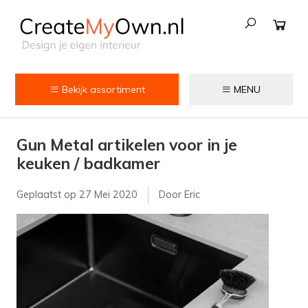
Bekijk assortiment
MENU
Keuken
Gun Metal artikelen voor in je
Kokend water kranen
keuken / badkamer
Keukenkranen
Geplaatst op
27 Mei 2020
Door Eric
Spoelbakken
Zeepdispensers
Voedselrestenvermalers
Afvalemmers