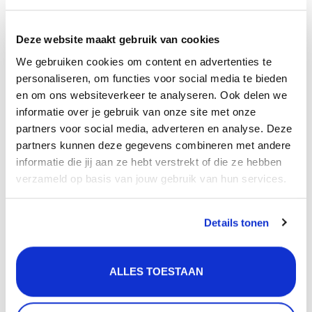
Deze website maakt gebruik van cookies
We gebruiken cookies om content en advertenties te
personaliseren, om functies voor social media te bieden
en om ons websiteverkeer te analyseren. Ook delen we
Klik hier om de Gun Metal vaatdoekhouder te bekijken.
informatie over je gebruik van onze site met onze
partners voor social media, adverteren en analyse. Deze
Bodemrek
partners kunnen deze gegevens combineren met andere
informatie die jij aan ze hebt verstrekt of die ze hebben
Om je Gun Metal Lanesto spoelbak te beschermen
verzameld op basis van jouw gebruik van hun services.
tegen krassen heeft CreateMyOwn.nl Gun Metal
Lanesto bodemrekken in het assortiment. Deze
Details tonen
bodemrekken passen perfect in je Lanesto Urban Gun
Metal spoelbak en gaan perfect samen qua kleur.
ALLES TOESTAAN