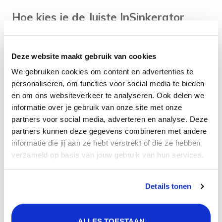
Hoe kies je de Juiste InSinkerator
voor jouw Huishouding?
Bij het kiezen van de juiste voedselrestenvermaler voor
Deze website maakt gebruik van cookies
jouw huishouden is het essentieel om goed voorbereid
We gebruiken cookies om content en advertenties te
te zijn.
personaliseren, om functies voor social media te bieden
Ten eerste is het belangrijk om de capaciteit en het
en om ons websiteverkeer te analyseren. Ook delen we
informatie over je gebruik van onze site met onze
vermogen van verschillende modellen met elkaar te
partners voor social media, adverteren en analyse. Deze
vergelijken. Hoeveel voedselresten genereert jouw
partners kunnen deze gegevens combineren met andere
huishouden gemiddeld? Voor kleinere gezinnen kan een
informatie die jij aan ze hebt verstrekt of die ze hebben
model met een lagere capaciteit voldoende zijn, terwijl
verzameld op basis van jouw gebruik van hun services.
grotere gezinnen wellicht behoefte hebben aan een
krachtigere vermaler.
Details tonen
Daarnaast speelt ook het geluidsniveau een rol;
sommige modellen zijn stiller dan andere, wat prettig
kan zijn in drukke huishoudens.
ALLES TOESTAAN