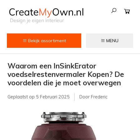
Bekijk assortiment
MENU
Keuken
Waarom een InSinkErator
Kokend water kranen
voedselrestenvermaler Kopen? De
Keukenkranen
voordelen die je moet overwegen
Spoelbakken
Geplaatst op
5 Februari 2025
Door Frederic
Zeepdispensers
Voedselrestenvermalers
Afvalemmers