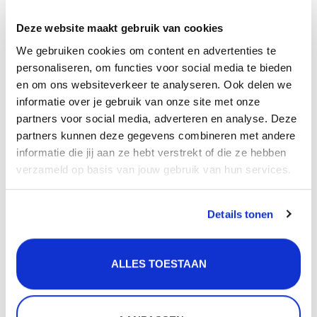
Gratis
verzending vanaf 50 euro
Deze website maakt gebruik van cookies
Gratis
retourneren
We gebruiken cookies om content en advertenties te
30 dagen
bedenktijd
personaliseren, om functies voor social media te bieden
Levering in
heel Nederland
en België
en om ons websiteverkeer te analyseren. Ook delen we
informatie over je gebruik van onze site met onze
partners voor social media, adverteren en analyse. Deze
partners kunnen deze gegevens combineren met andere
Product
informatie
informatie die jij aan ze hebt verstrekt of die ze hebben
verzameld op basis van jouw gebruik van hun services.
Bodemrek voor Lanesto Urban Patinated Brass
50x40 spoelbak - 311561PB
Details tonen
Afmeting bodemrek (bxl): 48 x 38 cm
Kleur: Patinated Brass
ALLES TOESTAAN
Geschikt voor:
Lanesto Urban Patinated Brass 50x40 spoelbak