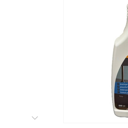
Afvalemmers
Verlichting
Onderdelen
Badkamer
Badkamerkranen
Wastafels
$$$ ACTIES $$$