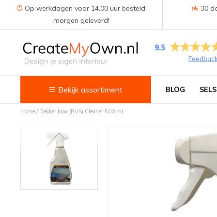
Op werkdagen voor 14.00 uur besteld,
30 da
morgen geleverd!
9.5
Feedbac
Bekijk assortiment
BLOG
SELS
Home
/
Dekker Inox (RVS) Cleaner 500 ml
Keuken
Kokend water kranen
Keukenkranen
Spoelbakken
Zeepdispensers
Voedselrestenvermalers