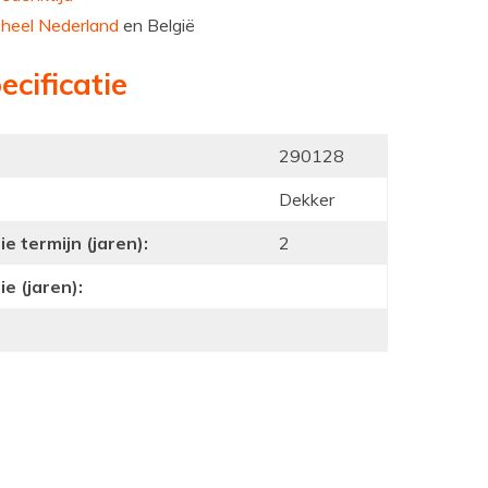
n
heel Nederland
en België
ecificatie
290128
Dekker
e termijn (jaren):
2
e (jaren):