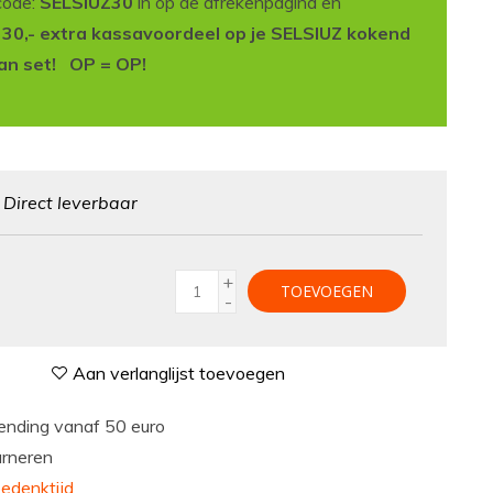
code:
SELSIUZ30
in op de afrekenpagina en
t 30,- extra kassavoordeel op je SELSIUZ kokend
an set! OP = OP!
:
Direct leverbaar
+
TOEVOEGEN
-
Aan verlanglijst toevoegen
nding vanaf 50 euro
urneren
edenktijd