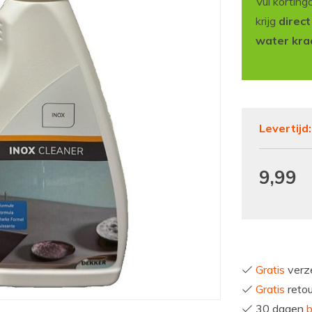
Vul korting
krijg
direc
water kra
Levertijd
9,99
Gratis
verze
Gratis
reto
30 dagen
b