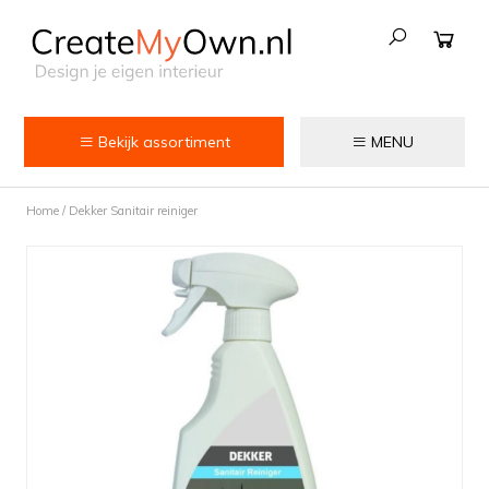
Bekijk assortiment
MENU
Keuken
Home
/
Dekker Sanitair reiniger
Kokend water kranen
Keukenkranen
Spoelbakken
Zeepdispensers
Voedselrestenvermalers
Afvalemmers