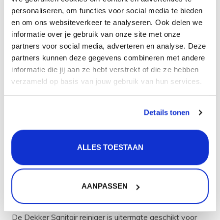
personaliseren, om functies voor social media te bieden
11,99
en om ons websiteverkeer te analyseren. Ook delen we
informatie over je gebruik van onze site met onze
+
TOEVOEGEN
-
partners voor social media, adverteren en analyse. Deze
partners kunnen deze gegevens combineren met andere
informatie die jij aan ze hebt verstrekt of die ze hebben
Aan verlanglijst toevoegen
verzameld op basis van jouw gebruik van hun services.
Gratis
verzending vanaf 50 euro
Details tonen
Gratis
retourneren
30 dagen
bedenktijd
Levering in
heel Nederland
en België
ALLES TOESTAAN
Product
informatie
AANPASSEN
De Dekker Sanitair reiniger is uitermate geschikt voor