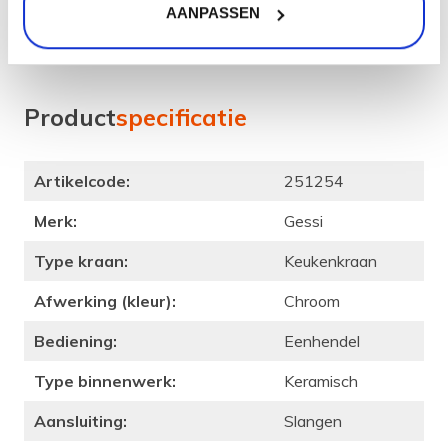
AANPASSEN
Type binnenwerk: Keramisch
Montagewijze: Werkblad
Product
specificatie
Artikelcode:
251254
Merk:
Gessi
Type kraan:
Keukenkraan
Afwerking (kleur):
Chroom
Bediening:
Eenhendel
Type binnenwerk:
Keramisch
Aansluiting:
Slangen