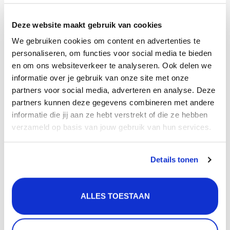
pannenroosters, inzetbakjes, vaatdoekhouders,
zeepdispensers en ledverlichting voor onder je
Deze website maakt gebruik van cookies
keukenkastjes. Op deze manier creëer je een perfecte
We gebruiken cookies om content en advertenties te
harmonie in je keuken!
personaliseren, om functies voor social media te bieden
en om ons websiteverkeer te analyseren. Ook delen we
Kleur en materiaal
informatie over je gebruik van onze site met onze
De kraan is Chroom van kleur en is gemaakt van het
partners voor social media, adverteren en analyse. Deze
materiaal Messing. Messing is een duurzame
partners kunnen deze gegevens combineren met andere
metaalsoort met bacterie-werende eigenschappen en
informatie die jij aan ze hebt verstrekt of die ze hebben
is hierdoor veilig om toe te passen bij producten die in
verzameld op basis van jouw gebruik van hun services.
aanraking komen met de consument. Daarnaast is
messing makkelijk te onderhouden en het roest niet.
Details tonen
Eigenschappen
Kleur: Chroom
ALLES TOESTAAN
Materiaal: Messing
Soort bediening: Eenhendel
Diameter uitsparingen: 35 mm