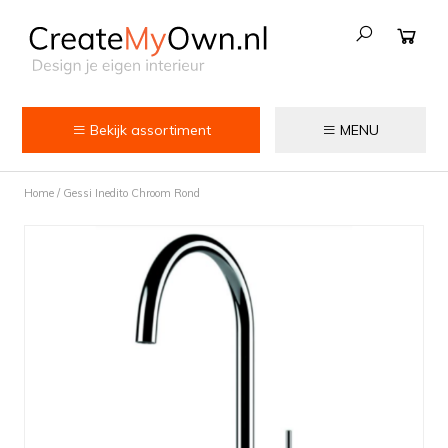
Bekijk assortiment
MENU
Keuken
Home
/
Gessi Inedito Chroom Rond
Kokend water kranen
Keukenkranen
Spoelbakken
Zeepdispensers
Voedselrestenvermalers
Afvalemmers