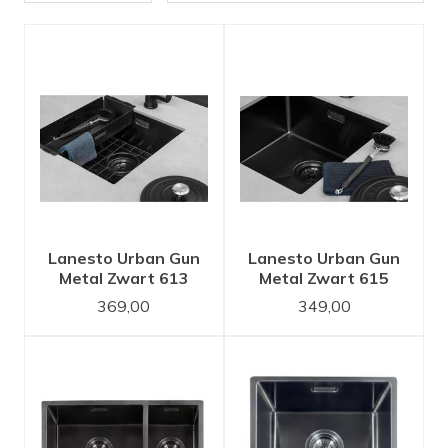
Verlichting
Onderdelen
Badkamer
Badkamerkranen
Wastafels
$$$ ACTIES $$$
Lanesto Urban Gun
Lanesto Urban Gun
Metal Zwart 613
Metal Zwart 615
40x40 spoelbak
50x40 spoelbak
369,00
349,00