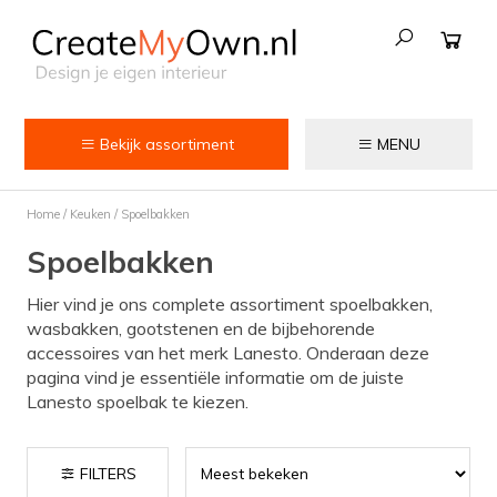
Bekijk assortiment
MENU
Keuken
Home
/
Keuken
/
Spoelbakken
Kokend water kranen
Spoelbakken
Keukenkranen
Hier vind je ons complete assortiment spoelbakken,
Spoelbakken
wasbakken, gootstenen en de bijbehorende
accessoires van het merk Lanesto. Onderaan deze
Zeepdispensers
pagina vind je essentiële informatie om de juiste
Lanesto spoelbak te kiezen.
Voedselrestenvermalers
Afvalemmers
FILTERS