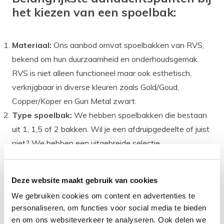
het kiezen van een spoelbak:
Materiaal:
Ons aanbod omvat spoelbakken van RVS,
bekend om hun duurzaamheid en onderhoudsgemak.
RVS is niet alleen functioneel maar ook esthetisch,
verkrijgbaar in diverse kleuren zoals Gold/Goud,
Copper/Koper en Gun Metal zwart.
Type spoelbak:
We hebben spoelbakken die bestaan
uit 1, 1,5 of 2 bakken. Wil je een afdruipgedeelte of juist
niet? We hebben een uitgebreide selectie.
Montage:
Of je nu een opbouwspoelbak, onderbouw of
vlakinbouwspoelbak zoekt, in ons assortiment vind je
Deze website maakt gebruik van cookies
diverse montageopties.
We gebruiken cookies om content en advertenties te
Minimale kastmaat:
Let op de kastmaat om er zeker
personaliseren, om functies voor social media te bieden
van te zijn dat je spoelbak past. We hebben rekening
en om ons websiteverkeer te analyseren. Ook delen we