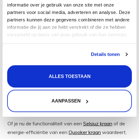
gehouden met diverse standaardmaten van
informatie over je gebruik van onze site met onze
keukenkastfabrikanten.
partners voor social media, adverteren en analyse. Deze
Radius:
Onze collectie varieert in radius, van strakke
partners kunnen deze gegevens combineren met andere
informatie die jij aan ze hebt verstrekt of die ze hebben
R=0 hoeken tot meer afgeronde designs met een
verzameld op basis van jouw gebruik van hun services.
R=20.
Lengte:
Zorg ervoor dat de spoelbak past in je beoogde
kastje. Dankzij onze diverse afmetingen vind je altijd
Details tonen
een geschikt model.
Korfpluggat:
We bieden zowel ronde als vierkante
ALLES TOESTAAN
korfpluggen. Kies op basis van esthetiek en
functionaliteit.
AANPASSEN
Ontdek de combinatie van
spoelbakken
en
kokend water kranen
Of je nu de functionaliteit van een
Selsiuz kraan
of de
energie-efficiëntie van een
Quooker kraan
waardeert,