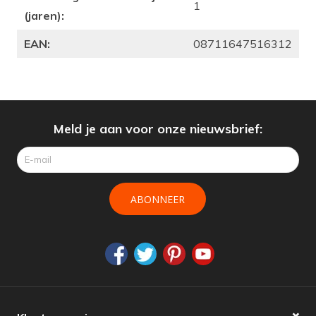
1
(jaren):
EAN:
08711647516312
Meld je aan voor onze nieuwsbrief:
ABONNEER