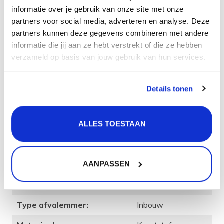
Gratis
verzending vanaf 50 euro
informatie over je gebruik van onze site met onze
Gratis
retourneren
partners voor social media, adverteren en analyse. Deze
30 dagen
bedenktijd
partners kunnen deze gegevens combineren met andere
Levering in
heel Nederland
en België
informatie die jij aan ze hebt verstrekt of die ze hebben
verzameld op basis van jouw gebruik van hun services.
Product
informatie
Details tonen
Product
specificatie
ALLES TOESTAAN
Artikelcode:
210261
AANPASSEN
Merk:
Lanesto
Kleur:
Grijs
Type afvalemmer:
Inbouw