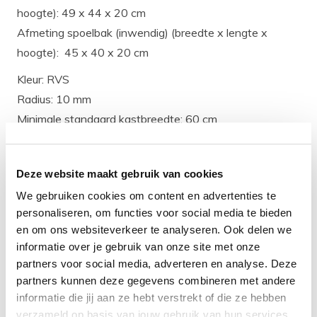
hoogte): 49 x 44 x 20 cm
Afmeting spoelbak (inwendig) (breedte x lengte x
hoogte): 45 x 40 x 20 cm
Kleur: RVS
Radius: 10 mm
Minimale standaard kastbreedte: 60 cm
De Lanesto Destra 023 spoelbak wordt geleverd
compleet met Premeris Plug (een plug die tijdens het
Deze website maakt gebruik van cookies
productieproces in de bodem van de spoelbak wordt
We gebruiken cookies om content en advertenties te
geperst, waardoor deze een mooi geheel vormt met de
personaliseren, om functies voor social media te bieden
bodem. Naden met vuil zijn dus verleden tijd) en luxe
en om ons websiteverkeer te analyseren. Ook delen we
wandoverloop.
informatie over je gebruik van onze site met onze
partners voor social media, adverteren en analyse. Deze
partners kunnen deze gegevens combineren met andere
De Lanesto Destra 023 inleg spoelbak wordt geleverd
informatie die jij aan ze hebt verstrekt of die ze hebben
exclusief sifon.
verzameld op basis van jouw gebruik van hun services.