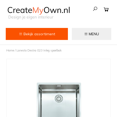
Bekijk assortiment
MENU
Keuken
Home
/
Lanesto Destra 023 Inleg spoelbak
Kokend water kranen
Keukenkranen
Spoelbakken
Zeepdispensers
Voedselrestenvermalers
Afvalemmers