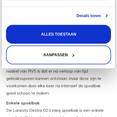
Daarnaast zijn er bijpassende accessoires zoals
zeepdispensers verkrijgbaar.
Details tonen
Kleur en materiaal
De spoelbak is in de kleur RVS en is ook gemaakt van
ALLES TOESTAAN
het materiaal RVS. RVS is een sterk materiaal wat ook
nog hittebestendig is en tegen verschillende bijtende
zuren en materialen kan. Daarnaast is het ook
AANPASSEN
hygiënisch, onderhoudsvriendelijk en makkelijk te
combineren met andere materialen in je keuken. Een
nadeel van RVS is dat er na verloop van tijd
gebruikssporen kunnen ontstaan, maar deze zijn te
voorkomen door elke keer na intensief de spoelbak
goed schoon te maken.
Enkele spoelbak
De Lanesto Destra 023 inleg spoelbak is een enkele