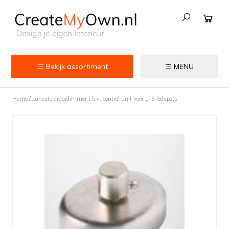
Bekijk assortiment
MENU
Keuken
Home
/
Lanesto draaidimmer t.b.v. control unit voor 1-5 ledspots
Kokend water kranen
Keukenkranen
Spoelbakken
Zeepdispensers
Voedselrestenvermalers
Afvalemmers