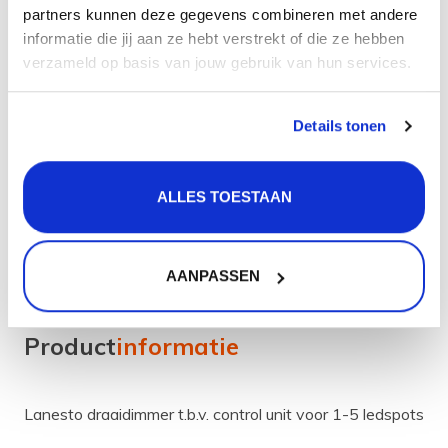
27,50
partners kunnen deze gegevens combineren met andere
informatie die jij aan ze hebt verstrekt of die ze hebben
+
TOEVOEGEN
verzameld op basis van jouw gebruik van hun services.
-
Details tonen
Aan verlanglijst toevoegen
Gratis
verzending vanaf 50 euro
ALLES TOESTAAN
Gratis
retourneren
30 dagen
bedenktijd
Levering in
heel Nederland
en België
AANPASSEN
Product
informatie
Lanesto draaidimmer t.b.v. control unit voor 1-5 ledspots