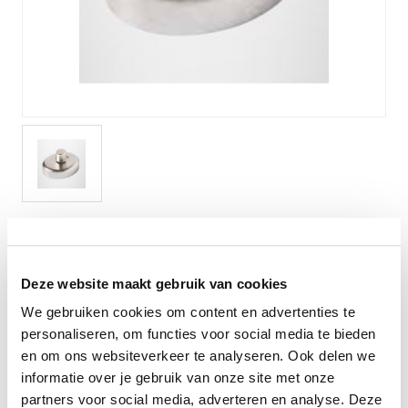
Verlichting
Onderdelen
Badkamer
Badkamerkranen
Wastafels
$$$ ACTIES $$$
Lanesto draaidimmer t.b.v. control
unit voor 1-5 ledspots
Deze website maakt gebruik van cookies
Lanesto draaidimmer t.b.v. control unit voor 1-5 ledspots
We gebruiken cookies om content en advertenties te
personaliseren, om functies voor social media te bieden
Levertijd:
Direct leverbaar
en om ons websiteverkeer te analyseren. Ook delen we
informatie over je gebruik van onze site met onze
partners voor social media, adverteren en analyse. Deze