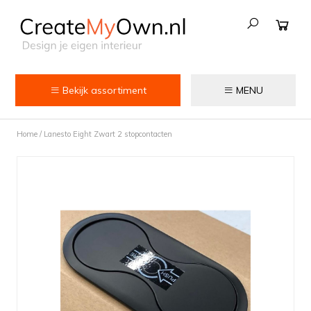
Bekijk assortiment
MENU
Keuken
Home
/
Lanesto Eight Zwart 2 stopcontacten
Kokend water kranen
Keukenkranen
Spoelbakken
Zeepdispensers
Voedselrestenvermalers
Afvalemmers