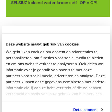
SELSIUZ kokend water kraan set! OP = OP!
Levertijd:
Direct leverbaar
Deze website maakt gebruik van cookies
89,99
We gebruiken cookies om content en advertenties te
personaliseren, om functies voor social media te bieden
+
TOEVOEGEN
en om ons websiteverkeer te analyseren. Ook delen we
-
informatie over je gebruik van onze site met onze
partners voor social media, adverteren en analyse. Deze
partners kunnen deze gegevens combineren met andere
Aan verlanglijst toevoegen
informatie die jij aan ze hebt verstrekt of die ze hebben
verzameld op basis van jouw gebruik van hun services.
Gratis
verzending vanaf 50 euro
Gratis
retourneren
30 dagen
bedenktijd
Details tonen