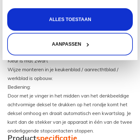
Levering in
heel Nederland
en België
ALLES TOESTAAN
Product
informatie
AANPASSEN
2 stopcontacten.
Kleur is mat zwart
Wijze monteren in je keukenblad / aanrecthtblad /
werkblad is opbouw.
Bediening:
Door met je vinger in het midden van het denkbeeldige
achtvormige deksel te drukken op het rondje komt het
deksel omhoog en draait automatisch een kwartslag. Je
kunt dan de stekker van je apparaat in één van de twee
onderliggende stopcontacten stoppen.
Product
specificatie