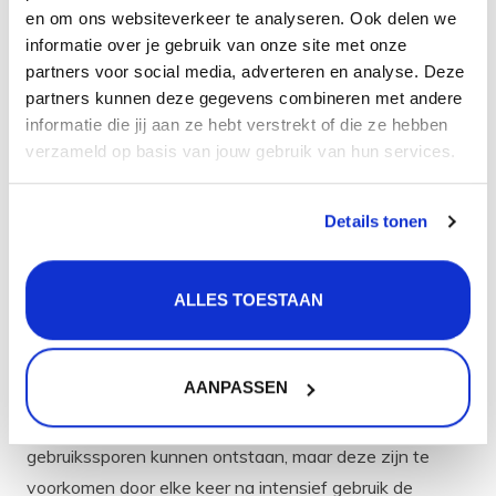
en om ons websiteverkeer te analyseren. Ook delen we
De Lanesto Giro 918 34x40 + 17x40 inleg spoelbak
informatie over je gebruik van onze site met onze
links wordt geleverd exclusief sifon.
partners voor social media, adverteren en analyse. Deze
partners kunnen deze gegevens combineren met andere
Daarnaast zijn er ook bijpassend accessoires zoals
informatie die jij aan ze hebt verstrekt of die ze hebben
zeepdispensers, vaatdoekhouder, inzetbakjes en
verzameld op basis van jouw gebruik van hun services.
bodemrekken verkrijgbaar.
Kleur en materiaal
Details tonen
De spoelbak is in de kleur RVS en is ook gemaakt van
het materiaal RVS. RVS is een sterk materiaal wat ook
ALLES TOESTAAN
nog hittebestendig is en tegen verschillende bijtende
zuren en materialen kan. Daarnaast is het ook
hygiënisch, onderhoudsvriendelijk en makkelijk te
AANPASSEN
combineren met andere materialen in je keuken. Een
nadeel van RVS is dat er na verloop van tijd
gebruikssporen kunnen ontstaan, maar deze zijn te
voorkomen door elke keer na intensief gebruik de