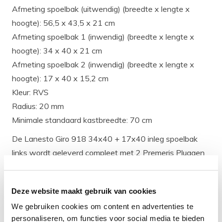
Afmeting spoelbak (uitwendig) (breedte x lengte x
hoogte): 56,5 x 43,5 x 21 cm
Afmeting spoelbak 1 (inwendig) (breedte x lengte x
hoogte): 34 x 40 x 21 cm
Afmeting spoelbak 2 (inwendig) (breedte x lengte x
hoogte): 17 x 40 x 15,2 cm
Kleur: RVS
Radius: 20 mm
Minimale standaard kastbreedte: 70 cm
De Lanesto Giro 918 34x40 + 17x40 inleg spoelbak
links wordt geleverd compleet met 2 Premeris Pluggen
(een plug die tijdens het productieproces in de bodem
van de spoelbak wordt geperst, waardoor deze een
Deze website maakt gebruik van cookies
mooi geheel vormt met de bodem. Naden met vuil zijn
We gebruiken cookies om content en advertenties te
dus verleden tijd) en luxe wandoverloop.
personaliseren, om functies voor social media te bieden