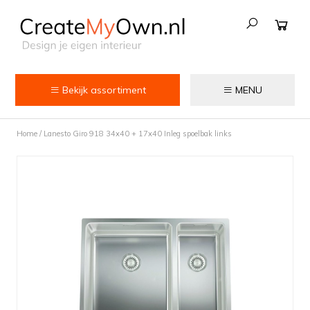
Bekijk assortiment
MENU
Keuken
Home
/
Lanesto Giro 918 34x40 + 17x40 Inleg spoelbak links
Kokend water kranen
Keukenkranen
Spoelbakken
Zeepdispensers
Voedselrestenvermalers
Afvalemmers