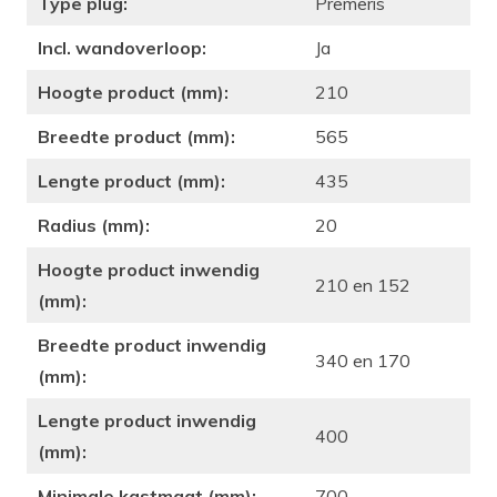
Type plug:
Premeris
Incl. wandoverloop:
Ja
Hoogte product (mm):
210
Breedte product (mm):
565
Lengte product (mm):
435
Radius (mm):
20
Hoogte product inwendig
210 en 152
(mm):
Breedte product inwendig
340 en 170
(mm):
Lengte product inwendig
400
(mm):
Minimale kastmaat (mm):
700