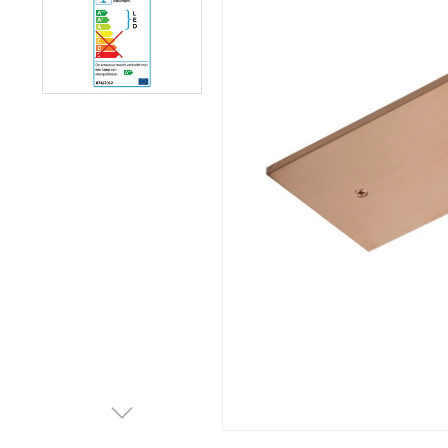
Afvalemmers
Verlichting
Onderdelen
Badkamer
Badkamerkranen
Wastafels
$$$ ACTIES $$$