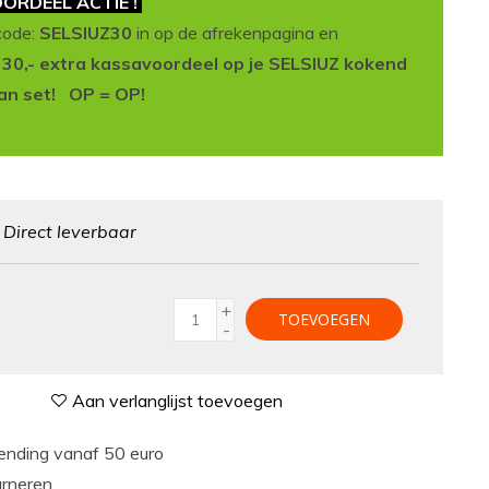
ORDEEL ACTIE !
code:
SELSIUZ30
in op de afrekenpagina en
t 30,- extra kassavoordeel op je SELSIUZ kokend
an set! OP = OP!
:
Direct leverbaar
+
TOEVOEGEN
-
Aan verlanglijst toevoegen
nding vanaf 50 euro
urneren