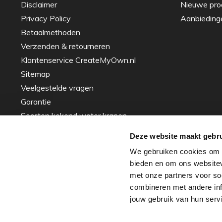
Disclaimer
Nieuwe pro
Privacy Policy
Aanbieding
Betaalmethoden
Verzenden & retourneren
Klantenservice CreateMyOwn.nl
Sitemap
Veelgestelde vragen
Garantie
Soorten kokend water kranen
Gids voor het Kiezen van de Perfecte
Deze website maakt gebru
Spoelbak – Tips en Advies
We gebruiken cookies om c
Inspiratie
bieden en om ons websitev
Over ons - ons verhaal
met onze partners voor so
Zakelijke projecten
combineren met andere info
Frederic Steijaert
jouw gebruik van hun serv