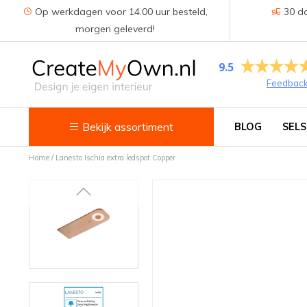
Op werkdagen voor 14.00 uur besteld,
30 da
morgen geleverd!
9.5
Feedbac
Bekijk assortiment
BLOG
SELS
Home
/
Lanesto Ischia extra ledspot Copper
Keuken
Kokend water kranen
Keukenkranen
Spoelbakken
Zeepdispensers
Voedselrestenvermalers