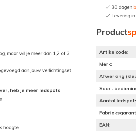
30 dagen
b
Levering i
Product
sp
Artikelcode:
og, maar wil je meer dan 1,2 of 3
Merk:
egevoegd aan jouw verlichtingset
Afwerking (kleu
Soort bedienin
ver, heb je meer ledspots
e
Aantal ledspot
Fabrieksgaranti
EAN:
 x hoogte