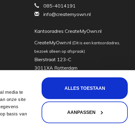
085-4014191
info@createmyown.nl
Kantooradres CreateMyOwn.nl
CreateMyOwn.nl
(Dit is een kantoordadres,
bezoek alleen op afspraak)
Bierstraat 123-C
3011XA Rotterdam
Nederland
ALLES TOESTAAN
al media te
KVK: 63035928
an onze site
Btw-nummer: nl855065722b01
 gegevens
AANPASSEN
 op basis van