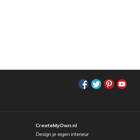
CreateMyOwn.nl
Design je eigen interieur