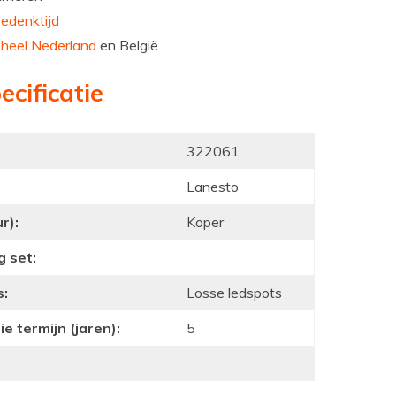
edenktijd
n
heel Nederland
en België
ecificatie
322061
Lanesto
r):
Koper
g set:
s:
Losse ledspots
e termijn (jaren):
5