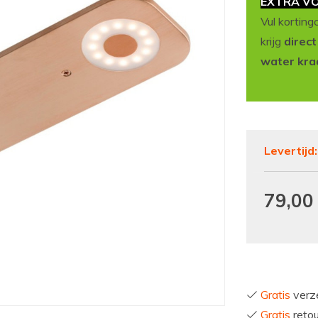
EXTRA VO
Vul korting
krijg
direc
water kra
Levertijd
79,00
Gratis
verze
Gratis
reto