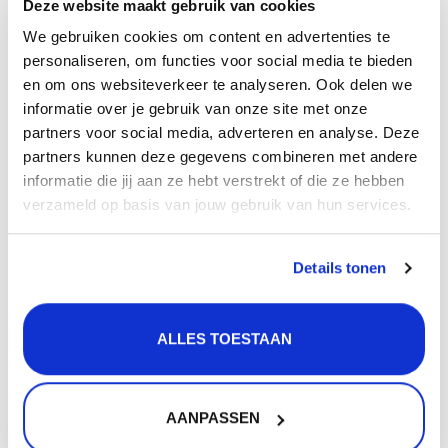
Deze website maakt gebruik van cookies
Gratis
verzending vanaf 50 euro
We gebruiken cookies om content en advertenties te
Gratis
retourneren
personaliseren, om functies voor social media te bieden
30 dagen
bedenktijd
en om ons websiteverkeer te analyseren. Ook delen we
Levering in
heel Nederland
en België
informatie over je gebruik van onze site met onze
partners voor social media, adverteren en analyse. Deze
partners kunnen deze gegevens combineren met andere
Product
informatie
informatie die jij aan ze hebt verstrekt of die ze hebben
verzameld op basis van jouw gebruik van hun services.
Heb je een Lanesto Ischia verlichtingset Copper op het
Details tonen
oog, maar wil je meer dan 1,2 of 3 ledspots?
Dan zit je hier goed! Deze enkele ledspot kan worden
toegevoegd aan jouw verlichtingset en je kunt de set
ALLES TOESTAAN
uitbreiden zoals jij dat wenst!
LET OP! er kunnen maximaal 5 ledspots op 1 led-
AANPASSEN
driver, heb je meer ledspots nodig neem dan