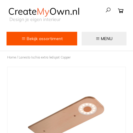
Bekijk assortiment
MENU
Keuken
Home
/
Lanesto Ischia extra ledspot Copper
Kokend water kranen
Keukenkranen
Spoelbakken
Zeepdispensers
Voedselrestenvermalers
Afvalemmers