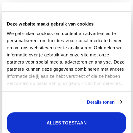
goed met de Selsiuz Copper kokendwaterkranen, de
Lanesto Copper kranen, de Lanesto Copper
spoelbakken, Copper zeepdispensers en Copper
Deze website maakt gebruik van cookies
pannenroosters.
We gebruiken cookies om content en advertenties te
personaliseren, om functies voor social media te bieden
De ledverlichting is PVD afgewerkt in de kleur Copper.
en om ons websiteverkeer te analyseren. Ook delen we
informatie over je gebruik van onze site met onze
Eigenschappen
partners voor social media, adverteren en analyse. Deze
Aantal ledspots: 1
partners kunnen deze gegevens combineren met andere
Kleur: Copper
informatie die jij aan ze hebt verstrekt of die ze hebben
Dimbaar: Ja
verzameld op basis van jouw gebruik van hun services.
Afmeting ledspot (mm): 200 x 70 x 3,5 lengte x breedte
x hoogte
Details tonen
Montagemethode: Opbouw (Onder je keukenkastje)
Materiaal behuizing: RVS
ALLES TOESTAAN
Soort licht: Warm wit