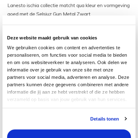
Lanesto ischia collectie matcht qua kleur en vormgeving
goed met de Selsiuz Gun Metal Zwart
kokendwaterkranen, de Lanesto Gun Metal Zwart
kranen, de Lanesto Gun Metal Zwart spoelbakken, Gun
Deze website maakt gebruik van cookies
Metal Zwart zeepdispensers en Gun Metal Zwart
We gebruiken cookies om content en advertenties te
pannenroosters.
personaliseren, om functies voor social media te bieden
De ledverlichting is PVD afgewerkt in de kleur Gun
en om ons websiteverkeer te analyseren. Ook delen we
Metal Zwart.
informatie over je gebruik van onze site met onze
partners voor social media, adverteren en analyse. Deze
partners kunnen deze gegevens combineren met andere
Eigenschappen
informatie die jij aan ze hebt verstrekt of die ze hebben
Aantal ledspots: 2
verzameld op basis van jouw gebruik van hun services.
Kleur: Gun Metal Zwart
Dimbaar: Ja
Details tonen
Afmeting ledspot (mm): 200 x 70 x 3,5 lengte x breedte
x hoogte
Montagemethode: Opbouw (Onder je keukenkastje)