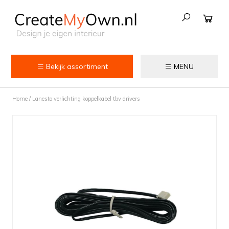
Bekijk assortiment
MENU
Keuken
Home
/
Lanesto verlichting koppelkabel tbv drivers
Kokend water kranen
Keukenkranen
Spoelbakken
Zeepdispensers
Voedselrestenvermalers
Afvalemmers