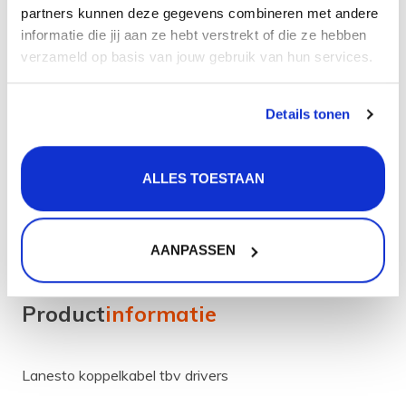
4,95
partners kunnen deze gegevens combineren met andere
informatie die jij aan ze hebt verstrekt of die ze hebben
+
TOEVOEGEN
verzameld op basis van jouw gebruik van hun services.
-
Details tonen
Aan verlanglijst toevoegen
Gratis
verzending vanaf 50 euro
ALLES TOESTAAN
Gratis
retourneren
30 dagen
bedenktijd
Levering in
heel Nederland
en België
AANPASSEN
Product
informatie
Lanesto koppelkabel tbv drivers