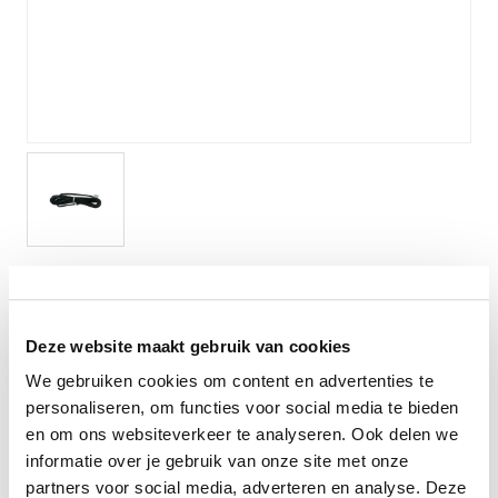
Verlichting
Onderdelen
Badkamer
Badkamerkranen
Wastafels
$$$ ACTIES $$$
Lanesto verlichting koppelkabel tbv
drivers
Deze website maakt gebruik van cookies
Lanesto koppelkabel tbv drivers
We gebruiken cookies om content en advertenties te
personaliseren, om functies voor social media te bieden
Levertijd:
Direct leverbaar
en om ons websiteverkeer te analyseren. Ook delen we
informatie over je gebruik van onze site met onze
partners voor social media, adverteren en analyse. Deze