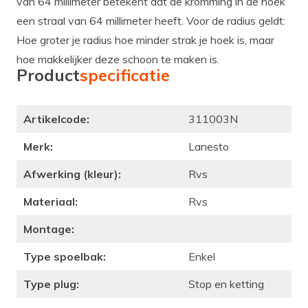
van 64 millimeter betekent dat de kromming in de hoek
een straal van 64 millimeter heeft. Voor de radius geldt:
Hoe groter je radius hoe minder strak je hoek is, maar
hoe makkelijker deze schoon te maken is.
Product
specificatie
Artikelcode:
311003N
Merk:
Lanesto
Afwerking (kleur):
Rvs
Materiaal:
Rvs
Montage:
Type spoelbak:
Enkel
Type plug:
Stop en ketting