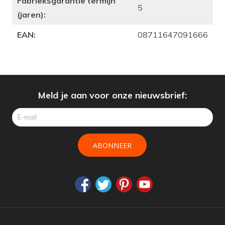
Fabrieksgarantie termijn
5
(jaren):
EAN:
08711647091666
Meld je aan voor onze nieuwsbrief:
ABONNEER