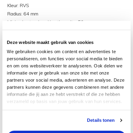
Kleur: RVS
Radius: 64 mm
Minimale standaard kastbreedte: 50 cm
De Lanesto Lugano 003 inleg spoelbak wordt geleverd
compleet met RVS korfplug en luxe wandoverloop.
Deze website maakt gebruik van cookies
De Lanesto Lugano 003 inleg spoelbak wordt geleverd
We gebruiken cookies om content en advertenties te
exclusief sifon.
personaliseren, om functies voor social media te bieden
en om ons websiteverkeer te analyseren. Ook delen we
Daarnaast zijn er bijpassende accessoires zoals
informatie over je gebruik van onze site met onze
zeepdispensers verkrijgbaar.
partners voor social media, adverteren en analyse. Deze
Kleur en materiaal
partners kunnen deze gegevens combineren met andere
De spoelbak is in de kleur RVS en is ook gemaakt van
informatie die jij aan ze hebt verstrekt of die ze hebben
verzameld op basis van jouw gebruik van hun services.
het materiaal RVS. RVS is een sterk materiaal wat ook
nog hittebestendig is en tegen verschillende bijtende
zuren en materialen kan. Daarnaast is het ook
Details tonen
hygiënisch, onderhoudsvriendelijk en makkelijk te