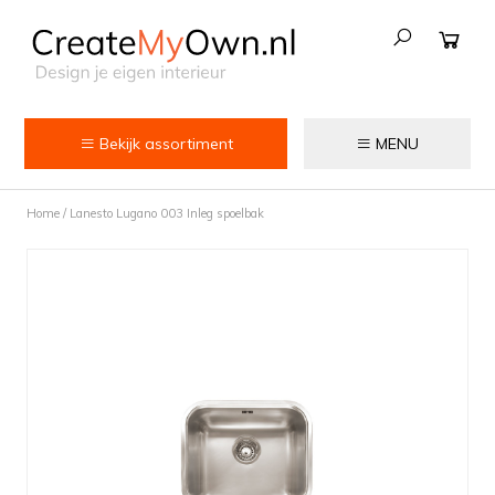
Bekijk assortiment
MENU
Keuken
Home
/
Lanesto Lugano 003 Inleg spoelbak
Kokend water kranen
Keukenkranen
Spoelbakken
Zeepdispensers
Voedselrestenvermalers
Afvalemmers