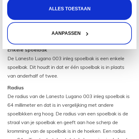
combineren met andere materialen in je keuken. Een
ALLES TOESTAAN
nadeel van RVS is dat er na verloop van tijd
gebruikssporen kunnen ontstaan, maar deze zijn te
voorkomen door elke keer na intensief de spoelbak
AANPASSEN
goed schoon te maken.
Enkele spoelbak
De Lanesto Lugano 003 inleg spoelbak is een enkele
spoelbak. Dit houdt in dat er één spoelbak is in plaats
van anderhalf of twee.
Radius
De radius van de Lanesto Lugano 003 inleg spoelbak is
64 millimeter en dat is in vergelijking met andere
spoelbkken erg hoog. De radius van een spoelbak is de
straal van je spoelbak en geeft aan hoe scherp de
kromming van de spoelbak is in de hoeken. Een radius