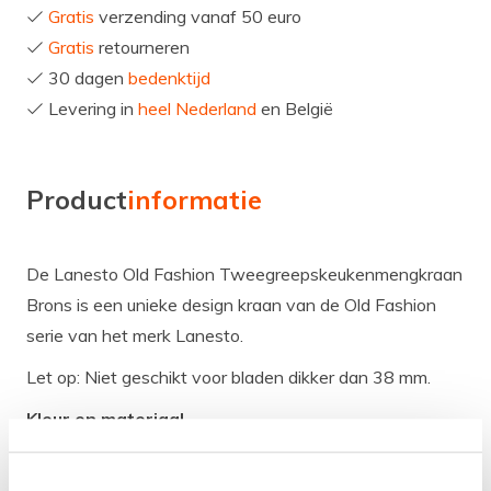
Gratis
verzending vanaf 50 euro
Gratis
retourneren
30 dagen
bedenktijd
Levering in
heel Nederland
en België
Product
informatie
De Lanesto Old Fashion Tweegreepskeukenmengkraan
Brons is een unieke design kraan van de Old Fashion
serie van het merk Lanesto.
Let op: Niet geschikt voor bladen dikker dan 38 mm.
Kleur en materiaal
De kraan is in de kleur Brons en de behuizing is gemaakt
van het materiaal Messing. Messing is een duurzame