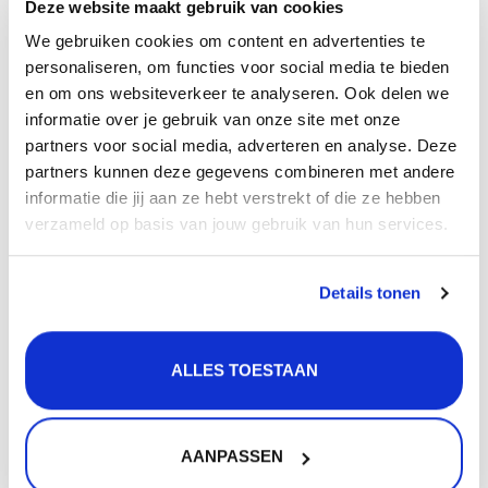
Deze website maakt gebruik van cookies
metaalsoort met bacterie-werende eigenschappen en
We gebruiken cookies om content en advertenties te
is hierdoor veilig om toe te passen bij producten die in
personaliseren, om functies voor social media te bieden
aanraking komen met de consument. Daarnaast is
en om ons websiteverkeer te analyseren. Ook delen we
messing makkelijk te onderhouden en het roest niet.
informatie over je gebruik van onze site met onze
partners voor social media, adverteren en analyse. Deze
Eigenschappen
partners kunnen deze gegevens combineren met andere
Kleur: Brons
informatie die jij aan ze hebt verstrekt of die ze hebben
Soort bediening: Met greep
verzameld op basis van jouw gebruik van hun services.
Diameter uitsparingen: 35 mm
Type binnenwerk: Keramisch
Details tonen
Garantietermijn: 5 jaar
Je krijgt 5 jaar garantie op de onderdelen van de kraan
ALLES TOESTAAN
mits deze gemonteerd is in combinatie met een
filterstopkranenset.
Filterstopkranen voorkomen dat er vuil in het
AANPASSEN
binnenwerk van de kraan terecht komt. Hierdoor is de