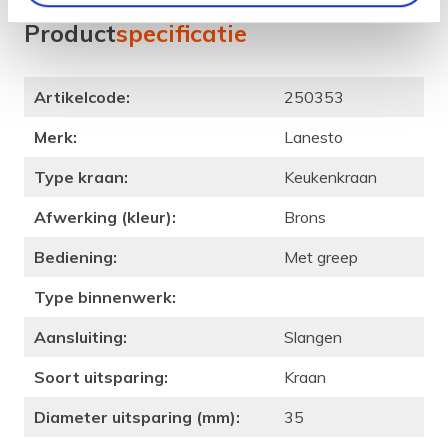
kans op lekkage en een stroeve bediening kleiner.
Product
specificatie
Artikelcode:
250353
Merk:
Lanesto
Type kraan:
Keukenkraan
Afwerking (kleur):
Brons
Bediening:
Met greep
Type binnenwerk:
Aansluiting:
Slangen
Soort uitsparing:
Kraan
Diameter uitsparing (mm):
35