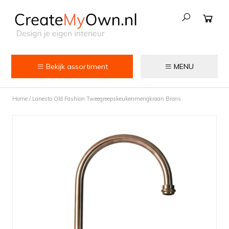
Bekijk assortiment
MENU
Keuken
Home
/
Lanesto Old Fashion Tweegreepskeukenmengkraan Brons
Kokend water kranen
Keukenkranen
Spoelbakken
Zeepdispensers
Voedselrestenvermalers
Afvalemmers