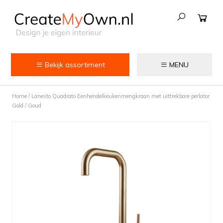
Bekijk assortiment
MENU
Keuken
Home
/
Lanesto Quadrato Eenhendelkeukenmengkraan met uittrekbare perlator
Kokend water kranen
Gold / Goud
Keukenkranen
Spoelbakken
Zeepdispensers
Voedselrestenvermalers
Afvalemmers