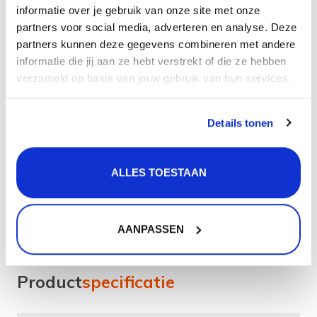
informatie over je gebruik van onze site met onze
Materiaal: RVS
partners voor social media, adverteren en analyse. Deze
Soort bediening: Eenhendel
partners kunnen deze gegevens combineren met andere
Diameter uitsparingen: 35 mm
informatie die jij aan ze hebt verstrekt of die ze hebben
Aantal graden draaibaar: 360
verzameld op basis van jouw gebruik van hun services.
Type binnenwerk: Keramisch
Je krijgt 5 jaar garantie op de onderdelen van de kraan
Details tonen
mits deze gemonteerd is in combinatie met een
filterstopkranenset.
ALLES TOESTAAN
Filterstopkranen voorkomen dat er vuil in het
binnenwerk van de kraan terecht komt. Hierdoor is de
kans op lekkage en een stroeve bediening kleiner.
AANPASSEN
Product
specificatie