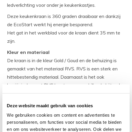
ledverlichting voor onder je keukenkastjes.
Deze keukenkraan is 360 graden draaibaar en dankzij
de EcoStart werkt hij energie besparend.
Het gat in het werkblad voor de kraan dient 35 mm te
zijn.
Kleur en materiaal
De kraan is in de kleur Gold / Goud en de behuizing is
gemaakt van het materiaal RVS. RVS is een sterk en
hittebestendig materiaal. Daarnaast is het ook
hygiënisch, want RVS kan tegen verschillende bijtende
zuren en materialen. RVS is ook onderhoudsvriendelijk
en makkelijk te combineren met andere materialen in je
Deze website maakt gebruik van cookies
keuken.
We gebruiken cookies om content en advertenties te
Eigenschappen
personaliseren, om functies voor social media te bieden
Kleur: Gold / Goud
en om ons websiteverkeer te analyseren. Ook delen we