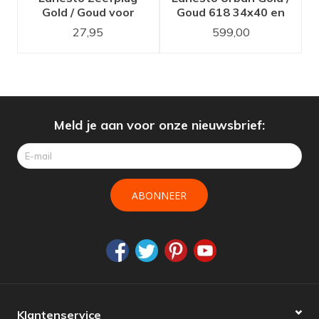
Gold / Goud voor
Goud 618 34x40 en
Lanesto Urban
18x40 spoelbak
27,95
599,00
spoelbakken serie
Meld je aan voor onze nieuwsbrief:
ABONNEER
Klantenservice