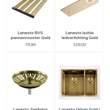
Lanesto RVS
Lanesto Ischia
pannenrooster Gold
ledverlichting Gold
/ Goud oprolbaar
met wanddimmer
79,99
329,00
Busch Jaeger set van
3 ledspots
Lanesto Zeefplug
Lanesto Urban Gold /