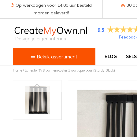
Op werkdagen voor 14.00 uur besteld,
30 da
morgen geleverd!
9.5
Feedbac
Bekijk assortiment
BLOG
SELS
Home
/
Lanesto RVS pannenrooster Zwart oprolbaar (Sturdy Black)
Keuken
Kokend water kranen
Keukenkranen
Spoelbakken
Zeepdispensers
Voedselrestenvermalers