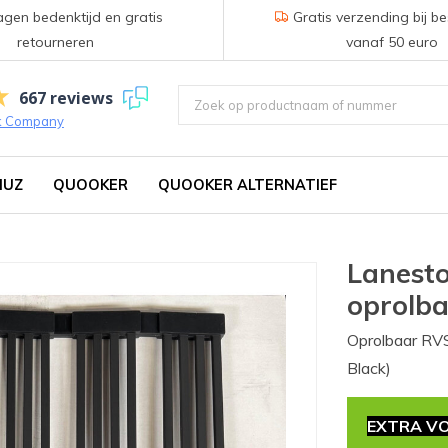
gen bedenktijd en gratis
Gratis verzending bij be
retourneren
vanaf 50 euro
667 reviews
k Company
IUZ
QUOOKER
QUOOKER ALTERNATIEF
Lanest
oprolba
Oprolbaar RVS
Black)
EXTRA VO