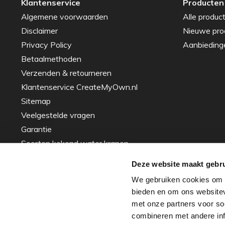
Klantenservice
Producten
Algemene voorwaarden
Alle produc
Disclaimer
Nieuwe pro
Privacy Policy
Aanbieding
Betaalmethoden
Verzenden & retourneren
Klantenservice CreateMyOwn.nl
Sitemap
Veelgestelde vragen
Garantie
Soorten kokend water kranen
Gids voor het Kiezen van de Perfecte
Deze website maakt gebru
Spoelbak – Tips en Advies
We gebruiken cookies om c
Inspiratie
bieden en om ons websitev
Over ons - ons verhaal
met onze partners voor so
Zakelijke projecten
combineren met andere info