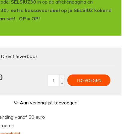
code:
SELSIUZ30
in op de afrekenpagina en
t 30,- extra kassavoordeel op je SELSIUZ kokend
an set! OP = OP!
:
Direct leverbaar
0
+
TOEVOEGEN
-
Aan verlanglijst toevoegen
nding vanaf 50 euro
urneren
edenktijd