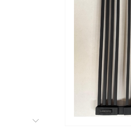
Afvalemmers
Verlichting
Onderdelen
Badkamer
Badkamerkranen
Wastafels
$$$ ACTIES $$$