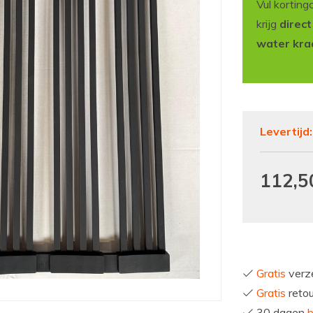
Vul korting
krijg
direc
water kra
Levertijd
112,5
Gratis
verze
Gratis
reto
30 dagen
b