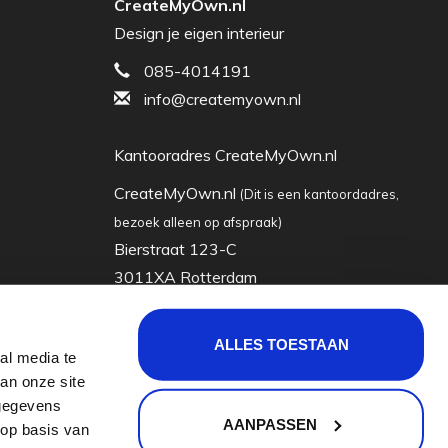
CreateMyOwn.nl
Design je eigen interieur
085-4014191
info@createmyown.nl
Kantooradres CreateMyOwn.nl
CreateMyOwn.nl
(Dit is een kantoordadres,
bezoek alleen op afspraak)
Bierstraat 123-C
3011XA Rotterdam
Nederland
ALLES TOESTAAN
al media te
KVK: 63035928
an onze site
Btw-nummer: nl855065722b01
 gegevens
AANPASSEN
 op basis van