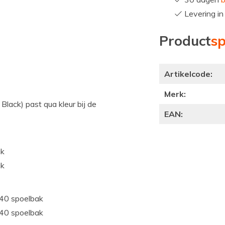
Levering i
Product
sp
Artikelcode:
Merk:
lack) past qua kleur bij de
EAN:
ak
ak
40 spoelbak
40 spoelbak