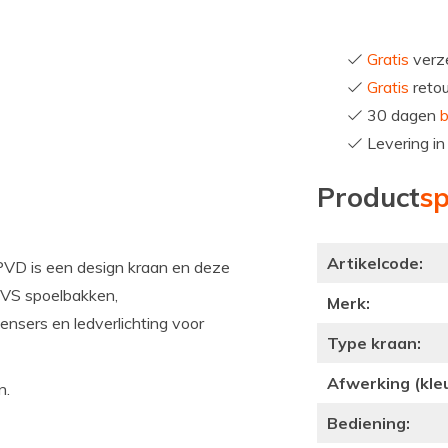
Gratis
verze
Gratis
reto
30 dagen
b
Levering i
Product
sp
Artikelcode:
D is een design kraan en deze
RVS spoelbakken,
Merk:
nsers en ledverlichting voor
Type kraan:
Afwerking (kleu
n.
Bediening: