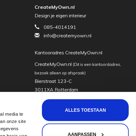
CreateMyOwn.nl
Design je eigen interieur
085-4014191
info@createmyown.nl
Kantooradres CreateMyOwn.nl
CreateMyOwn.nl
(Dit is een kantoordadres,
bezoek alleen op afspraak)
Bierstraat 123-C
3011XA Rotterdam
Nederland
ALLES TOESTAAN
al media te
KVK: 63035928
an onze site
Btw-nummer: nl855065722b01
 gegevens
AANPASSEN
 op basis van