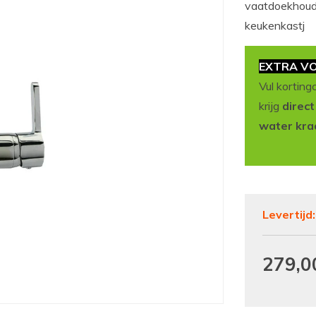
vaatdoekhoude
keukenkastj
EXTRA VO
Vul korting
krijg
direc
water kra
Levertijd
279,0