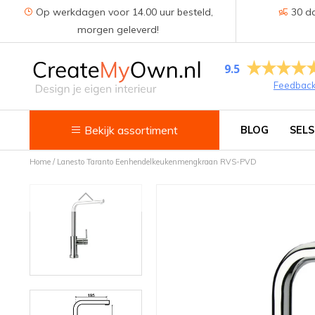
Op werkdagen voor 14.00 uur besteld,
30 da
morgen geleverd!
9.5
Feedbac
Bekijk assortiment
BLOG
SELS
Home
/
Lanesto Taranto Eenhendelkeukenmengkraan RVS-PVD
Keuken
Kokend water kranen
Keukenkranen
Spoelbakken
Zeepdispensers
Voedselrestenvermalers