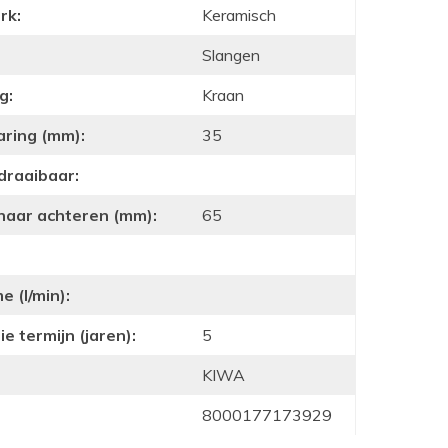
rk:
Keramisch
Slangen
g:
Kraan
aring (mm):
35
draaibaar:
 naar achteren (mm):
65
 (l/min):
e termijn (jaren):
5
KIWA
8000177173929