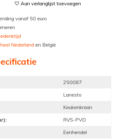
Aan verlanglijst toevoegen
nding vanaf 50 euro
urneren
edenktijd
n
heel Nederland
en België
ecificatie
250087
Lanesto
Keukenkraan
r):
RVS-PVD
Eenhendel