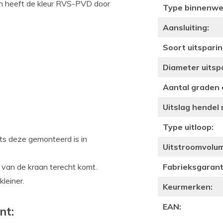
an heeft de kleur RVS-PVD door
Type binnenwe
Aansluiting:
Soort uitsparin
Diameter uitsp
Aantal graden 
Uitslag hendel
Type uitloop:
its deze gemonteerd is in
Uitstroomvolume
 van de kraan terecht komt.
Fabrieksgaranti
leiner.
Keurmerken:
EAN:
nt: