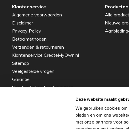
Klantenservice
Producten
Algemene voorwaarden
Alle produc
Disclaimer
Nieuwe pro
Privacy Policy
Aanbieding
Betaalmethoden
Verzenden & retourneren
Klantenservice CreateMyOwn.nl
Sitemap
Veelgestelde vragen
Garantie
Soorten kokend water kranen
Gids voor het Kiezen van de Perfecte
Deze website maakt gebru
Spoelbak – Tips en Advies
We gebruiken cookies om c
Inspiratie
bieden en om ons websitev
Over ons - ons verhaal
met onze partners voor so
Zakelijke projecten
combineren met andere info