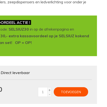
rs, zeepdispensers en ledverlichting voor onder je
ORDEEL ACTIE !
code:
SELSIUZ30
in op de afrekenpagina en
t 30,- extra kassavoordeel op je SELSIUZ kokend
an set! OP = OP!
:
Direct leverbaar
0
+
TOEVOEGEN
-