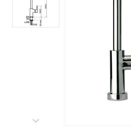
Afvalemmers
Verlichting
Onderdelen
Badkamer
Badkamerkranen
Wastafels
$$$ ACTIES $$$