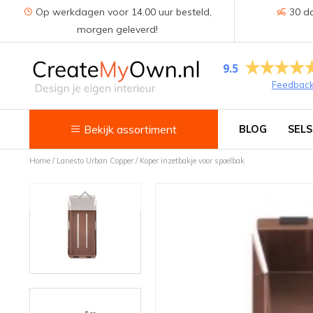
Op werkdagen voor 14.00 uur besteld,
30 da
morgen geleverd!
9.5
Feedbac
Bekijk assortiment
BLOG
SELS
Home
/
Lanesto Urban Copper / Koper inzetbakje voor spoelbak
Keuken
Kokend water kranen
Keukenkranen
Spoelbakken
Zeepdispensers
Voedselrestenvermalers