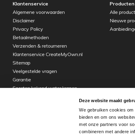
Klantenservice
Producten
Algemene voorwaarden
Alle produc
Disclaimer
Nieuwe pro
Privacy Policy
Aanbieding
Betaalmethoden
Verzenden & retourneren
Klantenservice CreateMyOwn.nl
Sitemap
Veelgestelde vragen
Garantie
Soorten kokend water kranen
Gids voor het Kiezen van de Perfecte
Deze website maakt gebru
Spoelbak – Tips en Advies
We gebruiken cookies om c
Inspiratie
bieden en om ons websitev
Over ons - ons verhaal
met onze partners voor so
Zakelijke projecten
combineren met andere info