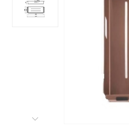
Afvalemmers
Verlichting
Onderdelen
Badkamer
Badkamerkranen
Wastafels
$$$ ACTIES $$$