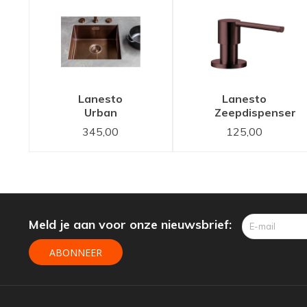
Lanesto
Lanesto
Urban
Zeepdispenser
Copper /
Copper /
345,00
125,00
Koper 615
Koper
50x40
spoelbak
Meld je aan voor onze nieuwsbrief:
ABONNEER