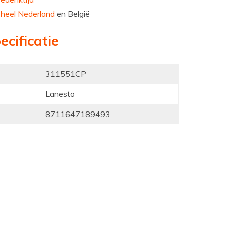
n
heel Nederland
en België
ecificatie
311551CP
Lanesto
8711647189493