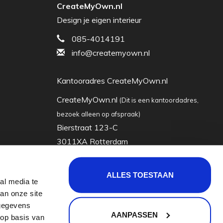
CreateMyOwn.nl
Design je eigen interieur
085-4014191
info@createmyown.nl
Kantooradres CreateMyOwn.nl
CreateMyOwn.nl
(Dit is een kantoordadres,
bezoek alleen op afspraak)
Bierstraat 123-C
3011XA Rotterdam
Nederland
ALLES TOESTAAN
al media te
KVK: 63035928
an onze site
Btw-nummer: nl855065722b01
 gegevens
AANPASSEN
 op basis van