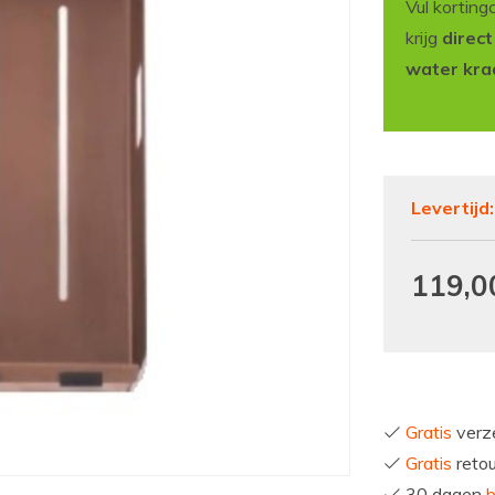
Vul korting
krijg
direc
water kra
Levertijd
119,0
Gratis
verze
Gratis
reto
30 dagen
b