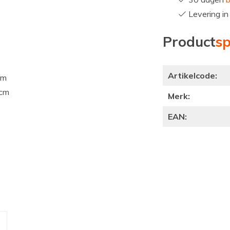
Levering i
Product
sp
Artikelcode:
cm
 cm
Merk:
EAN: