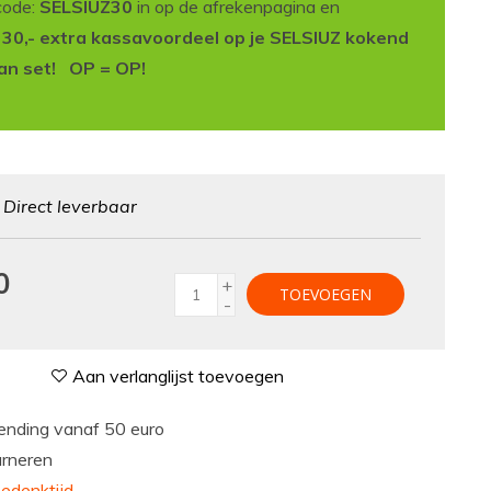
code:
SELSIUZ30
in op de afrekenpagina en
t 30,- extra kassavoordeel op je SELSIUZ kokend
an set! OP = OP!
:
Direct leverbaar
0
+
TOEVOEGEN
-
Aan verlanglijst toevoegen
nding vanaf 50 euro
urneren
edenktijd