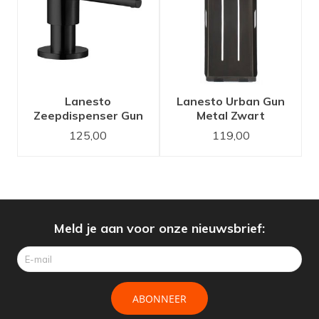
Lanesto
Lanesto Urban Gun
Zeepdispenser Gun
Metal Zwart
Metal Zwart
inzetbakje voor
125,00
119,00
Lanesto Urban
spoelbak
Meld je aan voor onze nieuwsbrief:
ABONNEER