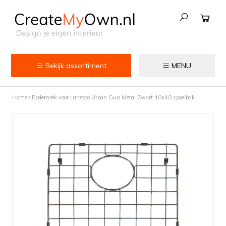
Bekijk assortiment
MENU
Keuken
Home
/
Bodemrek voor Lanesto Urban Gun Metal Zwart 40x40 spoelbak
Kokend water kranen
Keukenkranen
Spoelbakken
Zeepdispensers
Voedselrestenvermalers
Afvalemmers