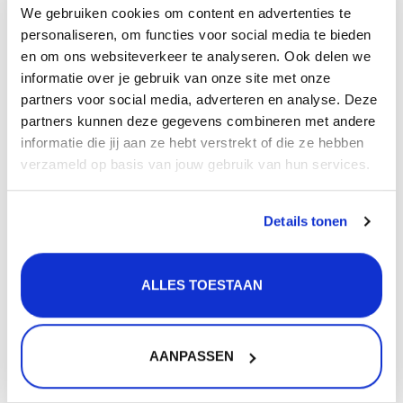
Gratis
retourneren
We gebruiken cookies om content en advertenties te
personaliseren, om functies voor social media te bieden
30 dagen
bedenktijd
en om ons websiteverkeer te analyseren. Ook delen we
Levering in
heel Nederland
en België
informatie over je gebruik van onze site met onze
partners voor social media, adverteren en analyse. Deze
partners kunnen deze gegevens combineren met andere
Product
informatie
informatie die jij aan ze hebt verstrekt of die ze hebben
verzameld op basis van jouw gebruik van hun services.
Afmeting bodemrek (bxl): 38 x 38 cm
Details tonen
Kleur: Gun Metal Zwart
Geschikt voor:
ALLES TOESTAAN
Lanesto Urban Gun Metal Zwart 40x40 spoelbak
Let op:
AANPASSEN
Dit bodemrek is alleen geschikt voor een Lanesto Urban
spoelbak van 40x40 cm en niet voor spoelbakken van