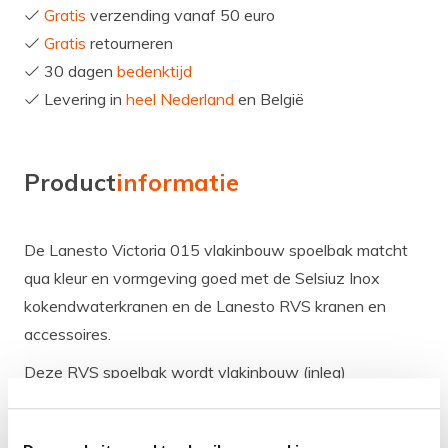
Gratis
verzending vanaf 50 euro
Gratis
retourneren
30 dagen
bedenktijd
Levering in
heel Nederland
en België
Product
informatie
De Lanesto Victoria 015 vlakinbouw spoelbak matcht
qua kleur en vormgeving goed met de Selsiuz Inox
kokendwaterkranen en de Lanesto RVS kranen en
accessoires.
Deze RVS spoelbak wordt vlakinbouw (inleg)
gemonteerd.
Afmeting spoelbak (uitwendig) (breedte x lengte x