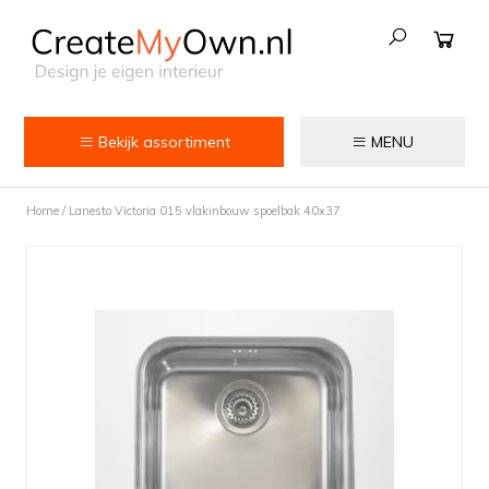
Bekijk assortiment
MENU
Keuken
Home
/
Lanesto Victoria 015 vlakinbouw spoelbak 40x37
Kokend water kranen
Keukenkranen
Spoelbakken
Zeepdispensers
Voedselrestenvermalers
Afvalemmers