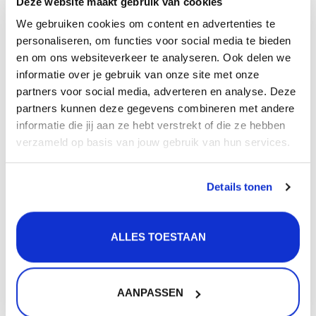
Deze website maakt gebruik van cookies
hoogte): 44,0 x 41,0 x 17,0 cm
We gebruiken cookies om content en advertenties te
Afmeting spoelbak (inwendig) (breedte x lengte x
personaliseren, om functies voor social media te bieden
hoogte): 40,0 x 37,0 x 17,0 cm
en om ons websiteverkeer te analyseren. Ook delen we
Kleur: RVS
informatie over je gebruik van onze site met onze
Minimale standaard kastbreedte: 50 cm
partners voor social media, adverteren en analyse. Deze
partners kunnen deze gegevens combineren met andere
De Lanesto Victoria 015 vlakinbouw spoelbak 40x37
informatie die jij aan ze hebt verstrekt of die ze hebben
wordt geleverd compleet met basic korfplug en
verzameld op basis van jouw gebruik van hun services.
wandoverloop.
De Lanesto Victoria 015 vlakinbouw spoelbak
Details tonen
40x37 wordt geleverd exclusief sifon.
Daarnaast zijn er bijpassende accessoires zoals
zeepdispensers verkrijgbaar.
ALLES TOESTAAN
Kleur en materiaal
De spoelbak is in de kleur RVS en is ook gemaakt van
AANPASSEN
het materiaal RVS. RVS is een sterk materiaal wat ook