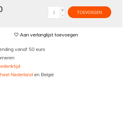
0
+
TOEVOEGEN
-
Aan verlanglijst toevoegen
nding vanaf 50 euro
urneren
edenktijd
n
heel Nederland
en België