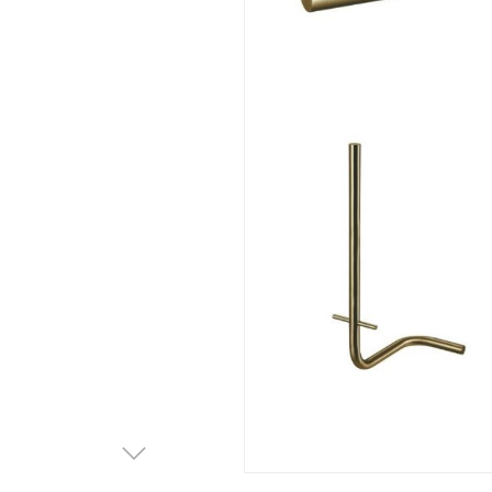
Afvalemmers
Verlichting
Onderdelen
Badkamer
Badkamerkranen
Wastafels
$$$ ACTIES $$$