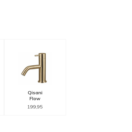
Qisani
Flow
Fonteinkraan
199,95
Gold /
Goud
25625.06