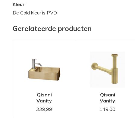
Kleur
De Gold kleur is PVD
Gerelateerde producten
Qisani
Qisani
Vanity
Vanity
fontein
sifon Gold
339,99
149,00
Gold /
/ Goud
Goud, incl.
181053
plug