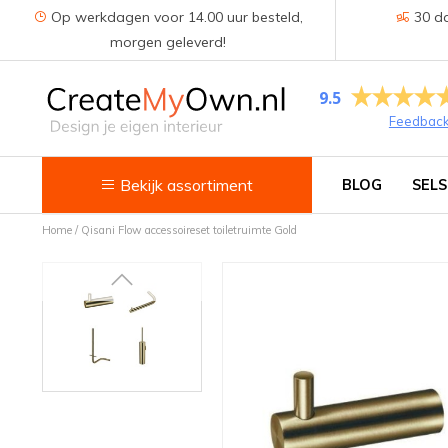
Op werkdagen voor 14.00 uur besteld,
30 da
morgen geleverd!
9.5
Feedbac
Bekijk assortiment
BLOG
SELS
Home
/
Qisani Flow accessoireset toiletruimte Gold
Keuken
Kokend water kranen
Keukenkranen
Spoelbakken
Zeepdispensers
Voedselrestenvermalers