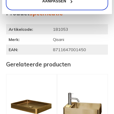
AANPASSEN
het
contactformulier
in. We helpen je graag!
Product
specificatie
Artikelcode:
181053
Merk:
Qisani
EAN:
8711647001450
Gerelateerde producten