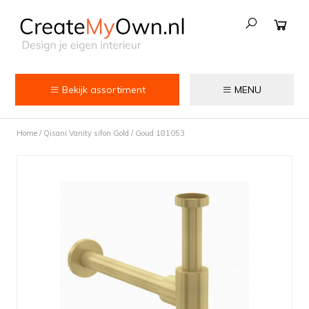
Bekijk assortiment
MENU
Keuken
Home
/
Qisani Vanity sifon Gold / Goud 181053
Kokend water kranen
Keukenkranen
Spoelbakken
Zeepdispensers
Voedselrestenvermalers
Afvalemmers