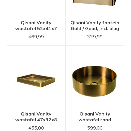
Qisani Vanity
Qisani Vanity fontein
wastafel 52x41x7
Gold / Goud, incl. plug
Gold / Goud, incl.
469,99
339,99
vaste plug 181023
Qisani Vanity
Qisani Vanity
wastafel 47x32x8
wastafel rond
Gold / Goud, incl.
40x11,5 Gold / Goud,
455,00
599,00