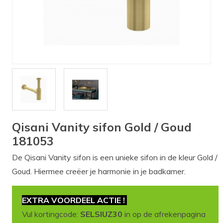
Verlichting
Onderdelen
Badkamer
Badkamerkranen
Wastafels
$$$ ACTIES $$$
Qisani Vanity sifon Gold / Goud
181053
De Qisani Vanity sifon is een unieke sifon in de kleur Gold /
Goud. Hiermee creëer je harmonie in je badkamer.
EXTRA VOORDEEL ACTIE !
Vul kortingcode:
SELSIUZ30
in op de afrekenpagina