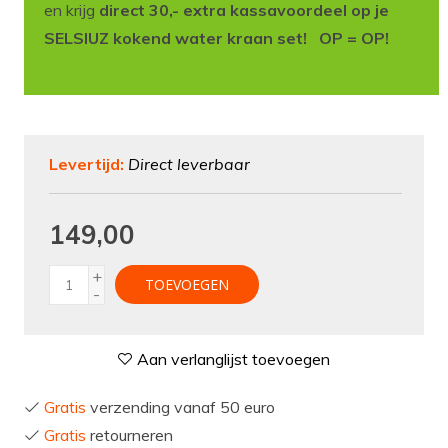
en krijg
direct 30,- extra kassavoordeel op je
SELSIUZ kokend water kraan set! OP = OP!
Levertijd:
Direct leverbaar
149,00
+
TOEVOEGEN
-
Aan verlanglijst toevoegen
Gratis
verzending vanaf 50 euro
Gratis
retourneren