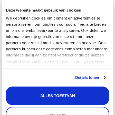
bestel gerust bij CreateMyOwn.nl
want:
Deze website maakt gebruik van cookies
Op werkdagen voor 14.00 uur besteld is morgen
We gebruiken cookies om content en advertenties te
personaliseren, om functies voor social media te bieden
geleverd!
en om ons websiteverkeer te analyseren. Ook delen we
Gratis verzending vanaf 50 euro,
informatie over je gebruik van onze site met onze
Gratis retourneren,
partners voor social media, adverteren en analyse. Deze
30 dagen bedenktijd,
partners kunnen deze gegevens combineren met andere
Levering in heel Nederland en België.
informatie die jij aan ze hebt verstrekt of die ze hebben
verzameld op basis van jouw gebruik van hun services.
We vinden het ook super fijn dat onze klanten onze
dienstverlening
beoordelen met de score: Uitstekend!
Details tonen
toch vragen?
Heb je een vraag of wil je vrijblijvend advies bij het
ALLES TOESTAAN
uitzoeken van de kokend water kraan set die precies bij
jou past, schroom niet en bel 085-4014191 (lokaal
tarief, ma t/m vr van 9 tot 17 uur) of vul