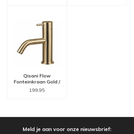
vaste plug 181325
incl. vaste plug
181322
Qisani Flow
Fonteinkraan Gold /
Goud 25625.06
199,95
Meld je aan voor onze nieuwsbrief: