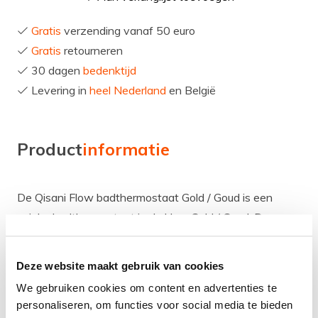
Gratis
verzending vanaf 50 euro
Gratis
retourneren
30 dagen
bedenktijd
Levering in
heel Nederland
en België
Product
informatie
De Qisani Flow badthermostaat Gold / Goud is een
unieke badthermostaat in de kleur Gold / Goud. De
badthermostaat is goed te combineren met andere
Qisani Flow artikelen in de kleur Gold / Goud. Hiermee
Deze website maakt gebruik van cookies
creëer je een mooie harmonie in je badkamer!
We gebruiken cookies om content en advertenties te
Eigenschappen
personaliseren, om functies voor social media te bieden