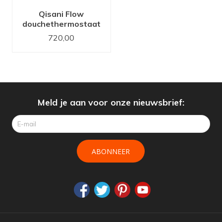
Qisani Flow
douchethermostaat
Gold / Goud
720,00
Meld je aan voor onze nieuwsbrief:
ABONNEER