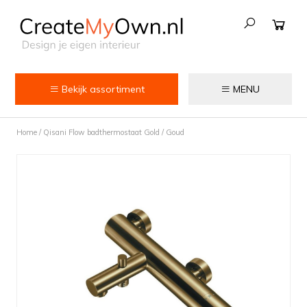
Bekijk assortiment
MENU
Keuken
Home
/
Qisani Flow badthermostaat Gold / Goud
Kokend water kranen
Keukenkranen
Spoelbakken
Zeepdispensers
Voedselrestenvermalers
Afvalemmers