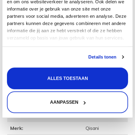
en om ons websiteverkeer te analyseren. Ook delen we
Kleur: Gold / Goud
informatie over je gebruik van onze site met onze
Materiaal: RVS
partners voor social media, adverteren en analyse. Deze
Garantietermijn: 5 jaar
partners kunnen deze gegevens combineren met andere
Kleur en materiaal
informatie die jij aan ze hebt verstrekt of die ze hebben
verzameld op basis van jouw gebruik van hun services.
De badthermostaat is in de kleur Gold / Goud en de
behuizing is gemaakt van het materiaal RVS. RVS is een
sterk en hittebestendig materiaal. Daarnaast is het ook
Details tonen
hygiënisch, want RVS kan tegen verschillende bijtende
zuren en materialen. RVS is ook onderhoudsvriendelijk
ALLES TOESTAAN
en makkelijk te combineren met andere materialen in je
badkamer.
Product
specificatie
AANPASSEN
Artikelcode:
25608.06
Merk:
Qisani