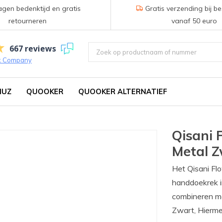
gen bedenktijd en gratis
Gratis verzending bij be
retourneren
vanaf 50 euro
667 reviews
k Company
IUZ
QUOOKER
QUOOKER ALTERNATIEF
Qisani 
Metal 
Het Qisani Fl
handdoekrek i
combineren me
Zwart, Hierme