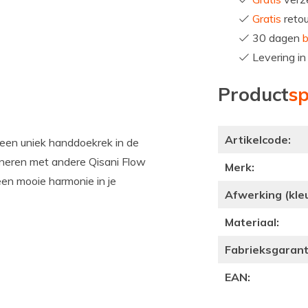
Gratis
reto
30 dagen
b
Levering i
Product
sp
Artikelcode:
een uniek handdoekrek in de
ineren met andere Qisani Flow
Merk:
een mooie harmonie in je
Afwerking (kleu
Materiaal:
Fabrieksgaranti
EAN: