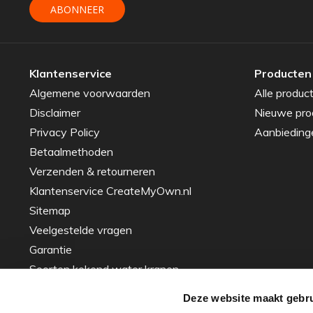
ABONNEER
Klantenservice
Producten
Algemene voorwaarden
Alle produc
Disclaimer
Nieuwe pro
Privacy Policy
Aanbieding
Betaalmethoden
Verzenden & retourneren
Klantenservice CreateMyOwn.nl
Sitemap
Veelgestelde vragen
Garantie
Soorten kokend water kranen
Gids voor het Kiezen van de Perfecte
Deze website maakt gebru
Spoelbak – Tips en Advies