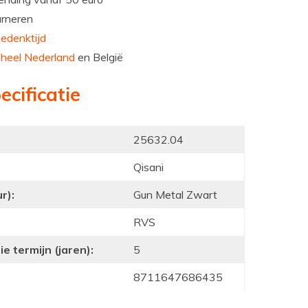
urneren
edenktijd
n
heel Nederland
en België
ecificatie
25632.04
Qisani
r):
Gun Metal Zwart
RVS
e termijn (jaren):
5
8711647686435