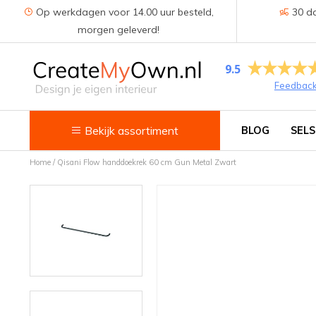
Op werkdagen voor 14.00 uur besteld,
30 da
morgen geleverd!
9.5
Feedbac
Bekijk assortiment
BLOG
SELS
Home
/
Qisani Flow handdoekrek 60 cm Gun Metal Zwart
Keuken
Kokend water kranen
Keukenkranen
Spoelbakken
Zeepdispensers
Voedselrestenvermalers