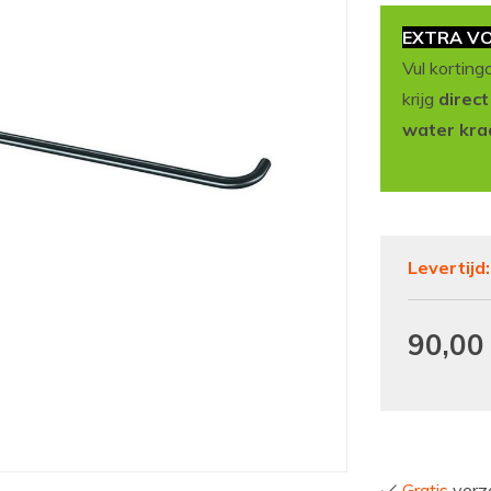
EXTRA VO
Vul korting
krijg
direc
water kra
Levertijd
90,00
Gratis
verze