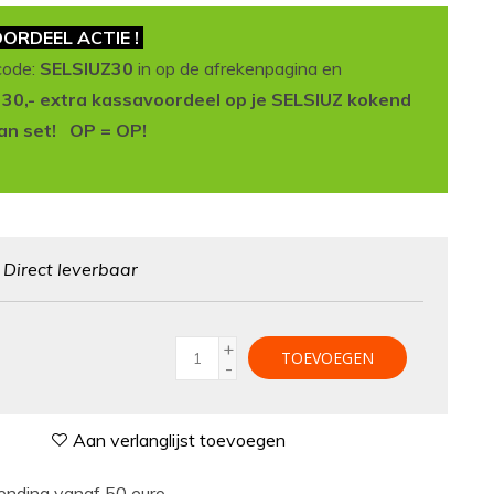
ORDEEL ACTIE !
code:
SELSIUZ30
in op de afrekenpagina en
t 30,- extra kassavoordeel op je SELSIUZ kokend
an set! OP = OP!
:
Direct leverbaar
+
TOEVOEGEN
-
Aan verlanglijst toevoegen
nding vanaf 50 euro