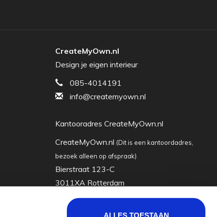
CreateMyOwn.nl
Design je eigen interieur
085-4014191
info@createmyown.nl
Kantooradres CreateMyOwn.nl
CreateMyOwn.nl
(Dit is een kantoordadres,
bezoek alleen op afspraak)
Bierstraat 123-C
3011XA Rotterdam
Nederland
ALLES TOESTAAN