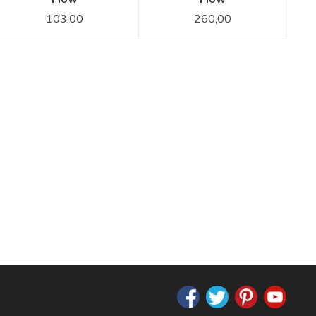
staafhanddouche
baduitloop
103,00
260,00
Gun Metal
Gun Metal
Zwart
Zwart