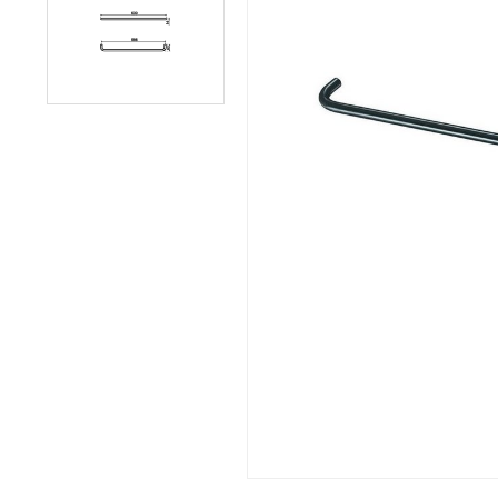
Afvalemmers
Verlichting
Onderdelen
Badkamer
Badkamerkranen
Wastafels
$$$ ACTIES $$$