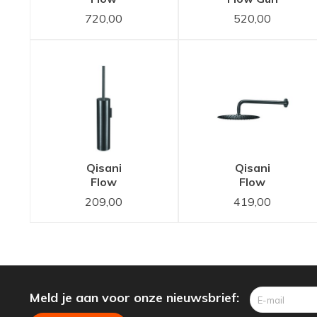
douchethermostaat
Metal
720,00
520,00
Gun Metal
Zwart
Zwart
wastafelkraan
inbouw 25
cm uitloop
Qisani
Qisani
Flow
Flow
wandtoiletborstel
hoofddouche
209,00
419,00
met
25cm met
houder
wanddouchearm
Gun Metal
Gun Metal
Zwart
Zwart
Meld je aan voor onze nieuwsbrief: