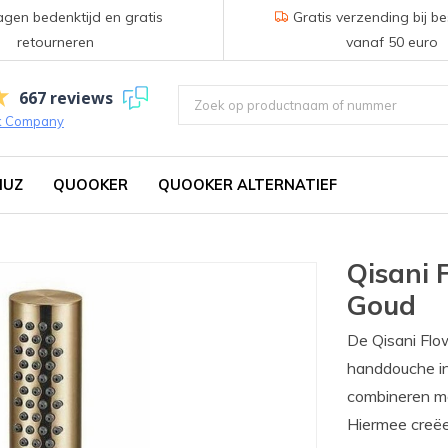
gen bedenktijd en gratis
Gratis verzending bij be
retourneren
vanaf 50 euro
667 reviews
k Company
IUZ
QUOOKER
QUOOKER ALTERNATIEF
Qisani 
Goud
De Qisani Flo
handdouche in
combineren met
Hiermee creëe