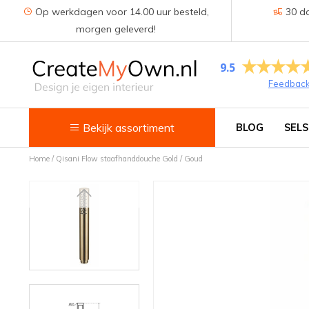
Op werkdagen voor 14.00 uur besteld,
30 da
morgen geleverd!
9.5
Feedbac
Bekijk assortiment
BLOG
SELS
Home
/
Qisani Flow staafhanddouche Gold / Goud
Keuken
Kokend water kranen
Keukenkranen
Spoelbakken
Zeepdispensers
Voedselrestenvermalers