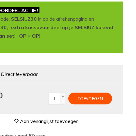
ORDEEL ACTIE !
code:
SELSIUZ30
in op de afrekenpagina en
t 30,- extra kassavoordeel op je SELSIUZ kokend
an set! OP = OP!
:
Direct leverbaar
0
+
TOEVOEGEN
-
Aan verlanglijst toevoegen
nding vanaf 50 euro