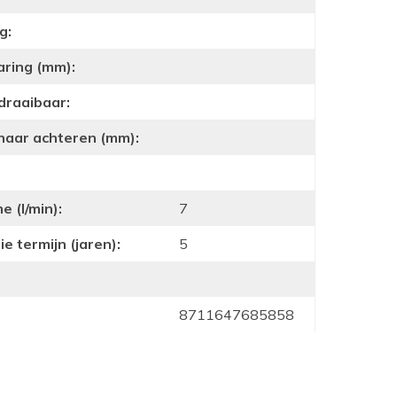
g:
aring (mm):
draaibaar:
 naar achteren (mm):
 (l/min):
7
e termijn (jaren):
5
8711647685858