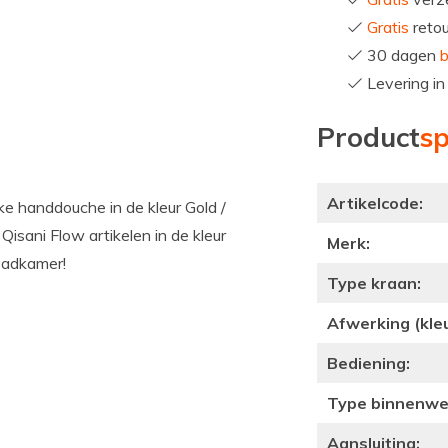
Gratis
reto
30 dagen
b
Levering i
Product
sp
Artikelcode:
e handdouche in de kleur Gold /
sani Flow artikelen in de kleur
Merk:
 badkamer!
Type kraan:
Afwerking (kleu
Bediening:
Type binnenwe
Aansluiting: