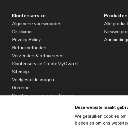
Klantenservice
Producten
Algemene voorwaarden
Alle produc
Disclaimer
Nieuwe pro
Privacy Policy
Aanbieding
Betaalmethoden
Verzenden & retourneren
Klantenservice CreateMyOwn.nl
Sitemap
Veelgestelde vragen
Garantie
Soorten kokend water kranen
Gids voor het Kiezen van de Perfecte
Deze website maakt gebru
Spoelbak – Tips en Advies
We gebruiken cookies om c
Inspiratie
bieden en om ons websitev
Over ons - ons verhaal