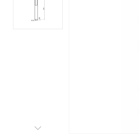
Afvalemmers
Verlichting
Onderdelen
Badkamer
Badkamerkranen
Wastafels
$$$ ACTIES $$$