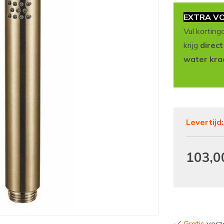
EXTRA VO
Vul korting
krijg
direc
water kra
Levertijd
103,0
Gratis
verze