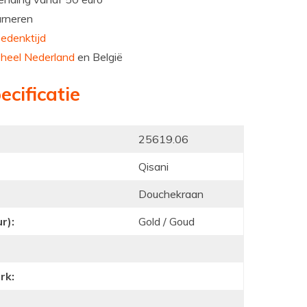
urneren
edenktijd
n
heel Nederland
en België
ecificatie
25619.06
Qisani
Douchekraan
r):
Gold / Goud
rk: