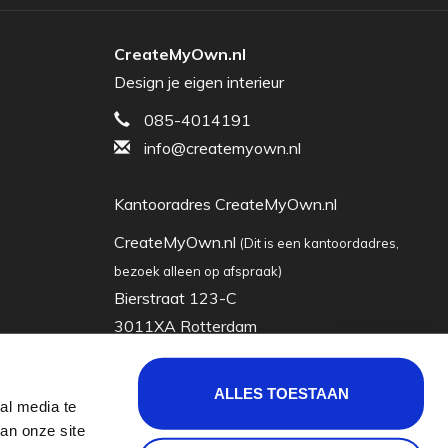
CreateMyOwn.nl
Design je eigen interieur
085-4014191
info@createmyown.nl
Kantooradres CreateMyOwn.nl
CreateMyOwn.nl
(Dit is een kantoordadres,
bezoek alleen op afspraak)
Bierstraat 123-C
3011XA Rotterdam
Nederland
ALLES TOESTAAN
al media te
KVK: 63035928
an onze site
Btw-nummer: nl855065722b01