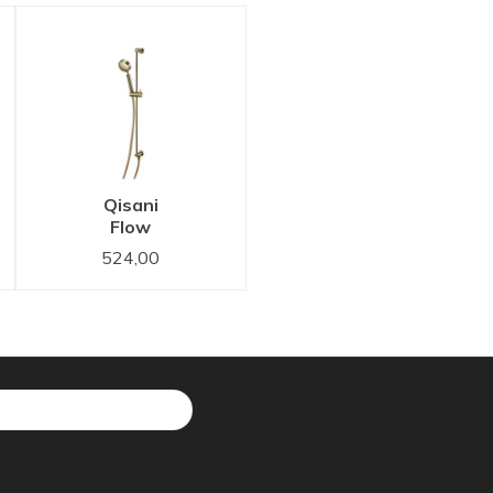
Qisani
Flow
glijstangset
524,00
Gold /
Goud