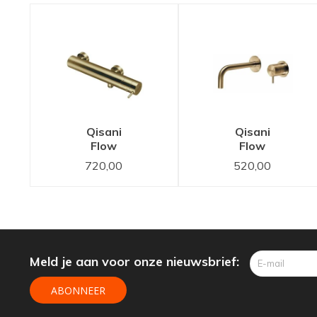
Qisani
Qisani
Flow
Flow
douchethermostaat
wastafelkraan
720,00
520,00
Gold /
inbouw 15
Goud
cm uitloop
Gold /
Goud
Meld je aan voor onze nieuwsbrief:
ABONNEER