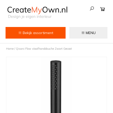
Bekijk assortiment
MENU
Keuken
Home
/
Qisani Flow staafhanddouche Zwart Gecoat
Kokend water kranen
Keukenkranen
Spoelbakken
Zeepdispensers
Voedselrestenvermalers
Afvalemmers