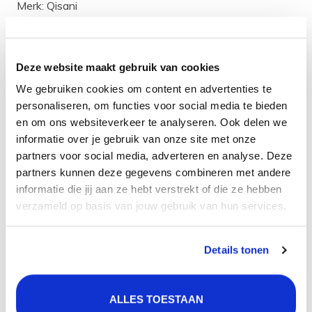
Merk: Qisani
Kleur: Zwart Gecoat
Materiaal: RVS
Garantietermijn: 5 jaar
Deze website maakt gebruik van cookies
We gebruiken cookies om content en advertenties te
Kleur en materiaal
personaliseren, om functies voor social media te bieden
De losse handdouche is in de kleur Zwart Gecoat en de
en om ons websiteverkeer te analyseren. Ook delen we
behuizing is gemaakt van het materiaal RVS. RVS is een
informatie over je gebruik van onze site met onze
sterk en hittebestendig materiaal. Daarnaast is het ook
partners voor social media, adverteren en analyse. Deze
hygiënisch, want RVS kan tegen verschillende bijtende
partners kunnen deze gegevens combineren met andere
zuren en materialen. RVS is ook onderhoudsvriendelijk
informatie die jij aan ze hebt verstrekt of die ze hebben
verzameld op basis van jouw gebruik van hun services.
en makkelijk te combineren met andere materialen in je
badkamer.
Product
specificatie
Details tonen
Artikelcode:
25619.03
ALLES TOESTAAN