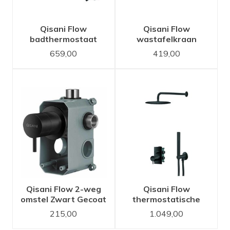
Qisani Flow
Qisani Flow
badthermostaat
wastafelkraan
Zwart Gecoat
inbouw 21 cm uitloop
659,00
419,00
Zwart Gecoat
Qisani Flow 2-weg
Qisani Flow
omstel Zwart Gecoat
thermostatische
inbouwset 2-weg
215,00
1.049,00
vierkant Zwart
Gecoat