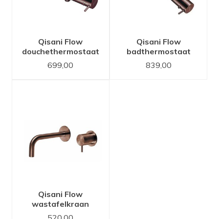
Qisani Flow
Qisani Flow
douchethermostaat
badthermostaat
Copper / Koper
Copper / Koper
699,00
839,00
Qisani Flow
wastafelkraan
inbouw 15 cm uitloop
520,00