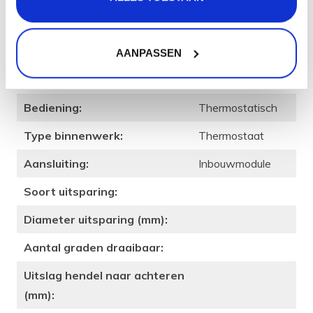
Merk:
Qisani
Type kraan:
Douchekraan
AANPASSEN
Afwerking (kleur):
Copper / Koper
Bediening:
Thermostatisch
Type binnenwerk:
Thermostaat
Aansluiting:
Inbouwmodule
Soort uitsparing:
Diameter uitsparing (mm):
Aantal graden draaibaar:
Uitslag hendel naar achteren
(mm):