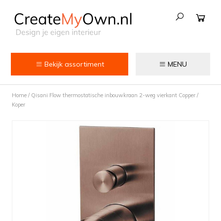
Bekijk assortiment
MENU
Keuken
Home
/
Qisani Flow thermostatische inbouwkraan 2-weg vierkant Copper /
Kokend water kranen
Koper
Keukenkranen
Spoelbakken
Zeepdispensers
Voedselrestenvermalers
Afvalemmers