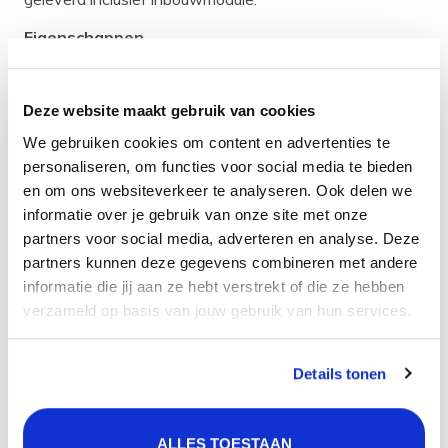
Eigenschappen
Kleur: Copper / Koper
Materiaal: RVS
Deze website maakt gebruik van cookies
Garantietermijn: 5 jaar
We gebruiken cookies om content en advertenties te
Kleur en materiaal
personaliseren, om functies voor social media te bieden
De kraan heeft de kleur Copper / Koper en de behuizing
en om ons websiteverkeer te analyseren. Ook delen we
is gemaakt van het materiaal RVS. RVS is een sterk en
informatie over je gebruik van onze site met onze
partners voor social media, adverteren en analyse. Deze
hittebestendig materiaal. Daarnaast is het ook
partners kunnen deze gegevens combineren met andere
hygiënisch, want RVS kan tegen verschillende bijtende
informatie die jij aan ze hebt verstrekt of die ze hebben
zuren en materialen. RVS is ook onderhoudsvriendelijk
verzameld op basis van jouw gebruik van hun services.
en makkelijk te combineren met andere materialen in je
badkamer.
Product
specificatie
Details tonen
Artikelcode:
25610.05
ALLES TOESTAAN