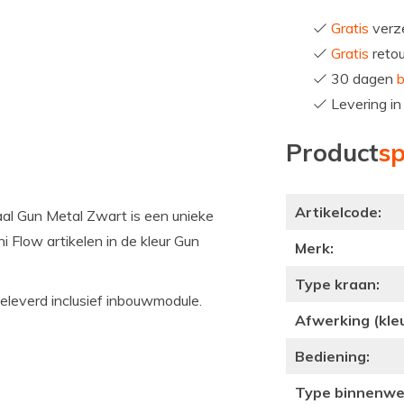
Gratis
verze
Gratis
reto
30 dagen
b
Levering i
Product
sp
Artikelcode:
l Gun Metal Zwart is een unieke
 Flow artikelen in de kleur Gun
Merk:
Type kraan:
leverd inclusief inbouwmodule.
Afwerking (kleu
Bediening:
Type binnenwe