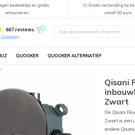
gen bedenktijd en gratis
Gratis verzending bij be
retourneren
vanaf 50 euro
667 reviews
k Company
IUZ
QUOOKER
QUOOKER ALTERNATIEF
t
Qisani 
inbouw
Zwart
De Qisani Flo
Zwart is een 
andere Qisani 