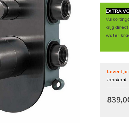
EXTRA VO
Vul korting
krijg
direc
water kra
Levertijd
fabrikant
839,0