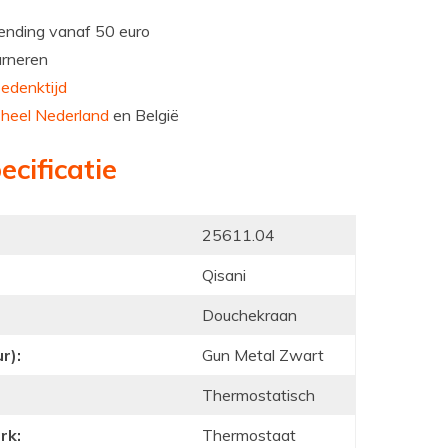
nding vanaf 50 euro
urneren
edenktijd
n
heel Nederland
en België
ecificatie
25611.04
Qisani
Douchekraan
r):
Gun Metal Zwart
Thermostatisch
rk:
Thermostaat