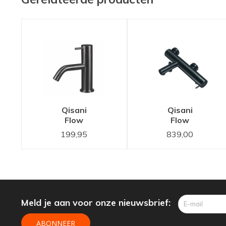
Qisani
Qisani
Flow
Flow
Fonteinkraan
badthermostaat
199,95
839,00
Gun Metal
Gun Metal
Zwart
Zwart
25625.04
Meld je aan voor onze nieuwsbrief:
ABONNEER