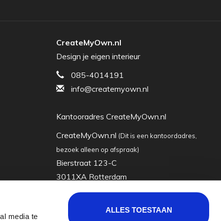
CreateMyOwn.nl
Design je eigen interieur
085-4014191
info@createmyown.nl
Kantooradres CreateMyOwn.nl
CreateMyOwn.nl
(Dit is een kantoordadres,
bezoek alleen op afspraak)
Bierstraat 123-C
3011XA Rotterdam
Nederland
ALLES TOESTAAN
al media te
KVK: 63035928