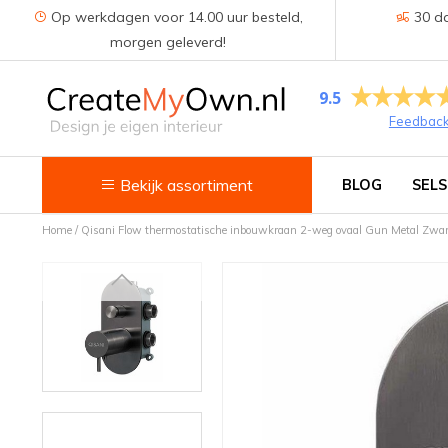
Op werkdagen voor 14.00 uur besteld,
30 da
morgen geleverd!
9.5
Feedbac
Bekijk assortiment
BLOG
SELS
Home
/
Qisani Flow thermostatische inbouwkraan 2-weg ovaal Gun Metal Zwar
Keuken
Kokend water kranen
Keukenkranen
Spoelbakken
Zeepdispensers
Voedselrestenvermalers