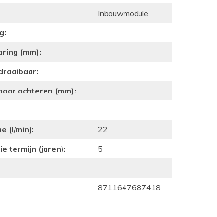
Inbouwmodule
g:
aring (mm):
draaibaar:
 naar achteren (mm):
 (l/min):
22
e termijn (jaren):
5
8711647687418