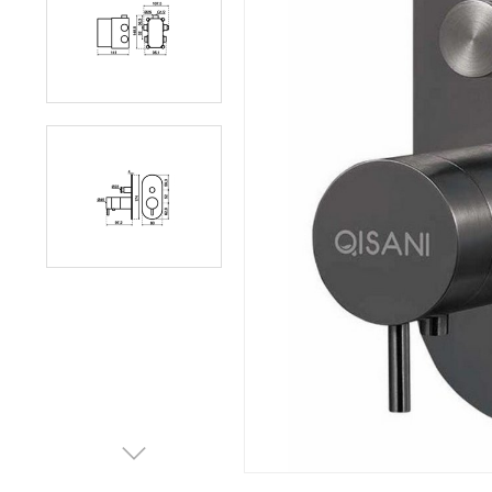
Afvalemmers
Verlichting
Onderdelen
Badkamer
Badkamerkranen
Wastafels
$$$ ACTIES $$$