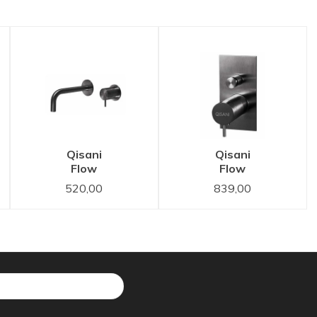
Qisani
Qisani
Flow
Flow
wastafelkraan
thermostatische
520,00
839,00
inbouw 15
inbouwkraan
cm uitloop
2-weg
Gun Metal
vierkant
Zwart
Gun Metal
Zwart