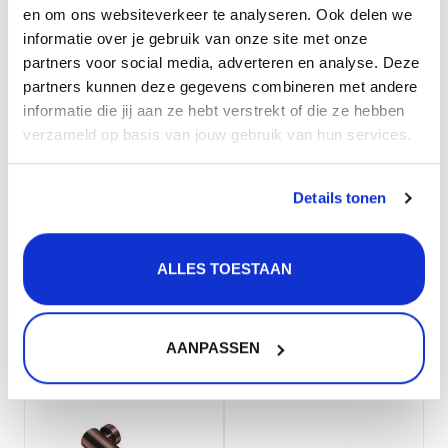
en om ons websiteverkeer te analyseren. Ook delen we
Artikelcode:
25629.05
informatie over je gebruik van onze site met onze
partners voor social media, adverteren en analyse. Deze
Merk:
Qisani
partners kunnen deze gegevens combineren met andere
Afwerking (kleur):
Copper / Koper
informatie die jij aan ze hebt verstrekt of die ze hebben
verzameld op basis van jouw gebruik van hun services.
Materiaal:
RVS
Fabrieksgarantie termijn
Details tonen
5
(jaren):
EAN:
8711647686299
ALLES TOESTAAN
Gerelateerde producten
AANPASSEN