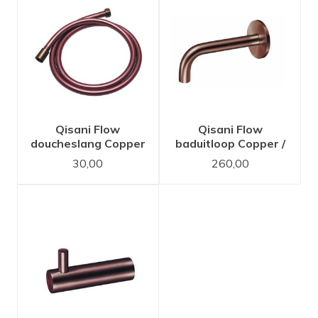
Qisani Flow
Qisani Flow
doucheslang Copper
baduitloop Copper /
/ Koper
Koper
30,00
260,00