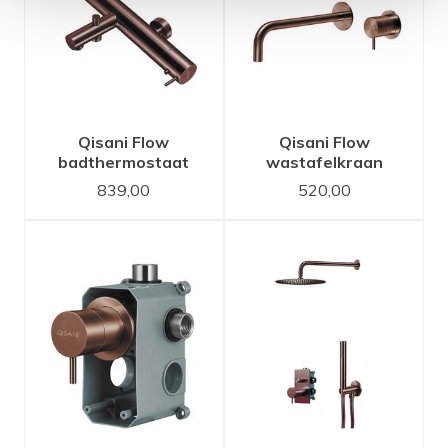
Qisani Flow
Qisani Flow
badthermostaat
wastafelkraan
Copper / Koper
inbouw 21 cm uitloop
839,00
520,00
Copper / Koper