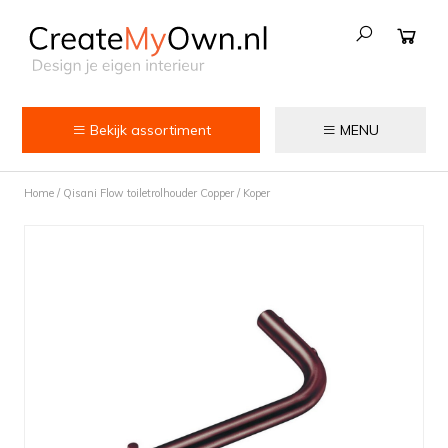
Bekijk assortiment
MENU
Keuken
Home
/
Qisani Flow toiletrolhouder Copper / Koper
Kokend water kranen
Keukenkranen
Spoelbakken
Zeepdispensers
Voedselrestenvermalers
Afvalemmers