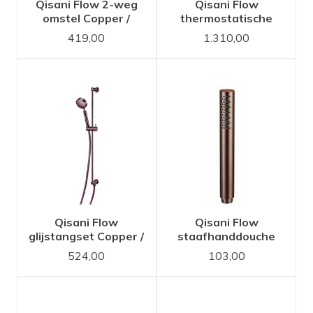
Qisani Flow 2-weg
Qisani Flow
omstel Copper /
thermostatische
Koper
inbouwset 2-weg
419,00
1.310,00
vierkant Copper /
Koper
Qisani Flow
Qisani Flow
glijstangset Copper /
staafhanddouche
Koper
Copper / Koper
524,00
103,00