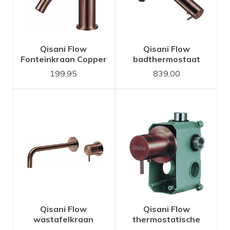
Qisani Flow
Qisani Flow
Fonteinkraan Copper
badthermostaat
/ Koper 25625.05
Copper / Koper
199,95
839,00
Qisani Flow
Qisani Flow
wastafelkraan
thermostatische
inbouw 21 cm uitloop
inbouwkraan 1-weg