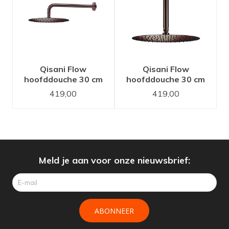
Qisani Flow
Qisani Flow
hoofddouche 30 cm
hoofddouche 30 cm
met wandarmdouche
met
419,00
419,00
Copper / Koper
plafonddouchearm
Copper / Koper
Meld je aan voor onze nieuwsbrief:
ABONNEER