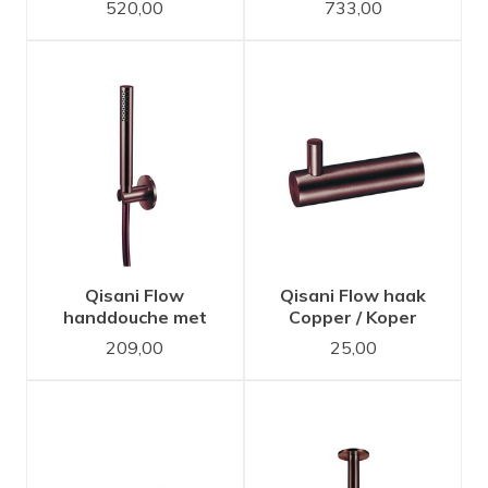
520,00
733,00
Copper / Koper
rond Copper / Koper
Qisani Flow
Qisani Flow haak
handdouche met
Copper / Koper
houder en slang
209,00
25,00
Copper / Koper