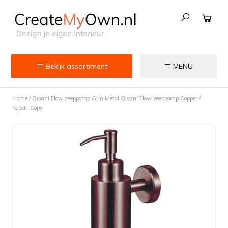
Bekijk assortiment
MENU
Keuken
Home
/
Qisani Flow zeeppomp Gun Metal Qisani Flow zeeppomp Copper /
Kokend water kranen
Koper- Copy
Keukenkranen
Spoelbakken
Zeepdispensers
Voedselrestenvermalers
Afvalemmers