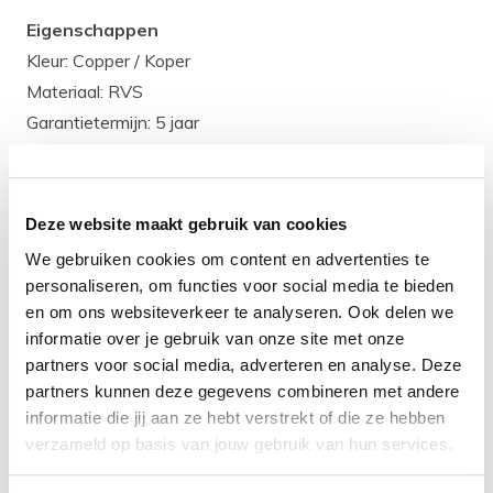
Eigenschappen
Kleur: Copper / Koper
Materiaal: RVS
Garantietermijn: 5 jaar
Kleur en materiaal
De Qisani Flow zeeppomp is in de kleur Copper / Koper
en de behuizing is gemaakt van het materiaal RVS. RVS
Deze website maakt gebruik van cookies
is een sterk en hittebestendig materiaal. Daarnaast is
We gebruiken cookies om content en advertenties te
personaliseren, om functies voor social media te bieden
het ook hygiënisch, want RVS kan tegen verschillende
en om ons websiteverkeer te analyseren. Ook delen we
bijtende zuren en materialen. RVS is ook
informatie over je gebruik van onze site met onze
onderhoudsvriendelijk en makkelijk te combineren met
partners voor social media, adverteren en analyse. Deze
andere materialen in je badkamer.
partners kunnen deze gegevens combineren met andere
Product
specificatie
informatie die jij aan ze hebt verstrekt of die ze hebben
verzameld op basis van jouw gebruik van hun services.
Artikelcode:
25633.05