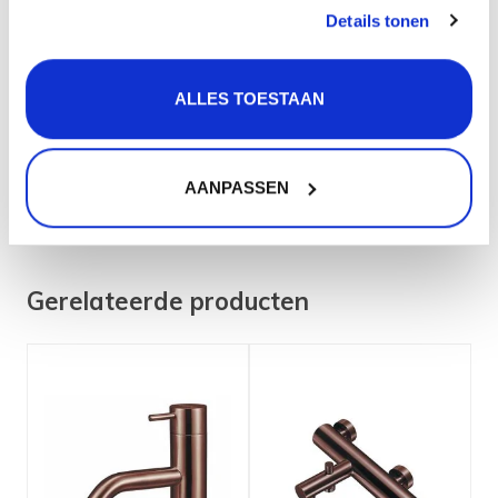
Details tonen
Merk:
Qisani
Afwerking (kleur):
Copper / Koper
ALLES TOESTAAN
Materiaal:
RVS
Fabrieksgarantie termijn
5
AANPASSEN
(jaren):
EAN:
8711647686497
Gerelateerde producten