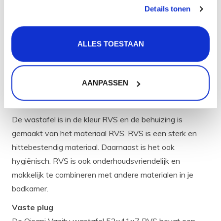
Eigenschappen
Details tonen
Afmeting wastafel (inwendig) (bxl): 50 x 39 cm
Afmeting wastafel (uitwendig) (bxlxh): 52 x 41 x 7 cm
ALLES TOESTAAN
Kleur: RVS
Materiaal: RVS
Radius: 20 mm
AANPASSEN
Garantietermijn: 5 jaar
Kleur en materiaal
De wastafel is in de kleur RVS en de behuizing is
gemaakt van het materiaal RVS. RVS is een sterk en
hittebestendig materiaal. Daarnaast is het ook
hygiënisch. RVS is ook onderhoudsvriendelijk en
makkelijk te combineren met andere materialen in je
badkamer.
Vaste plug
De Qisani Vanity wastafel 52x41x7 RVS bevat een