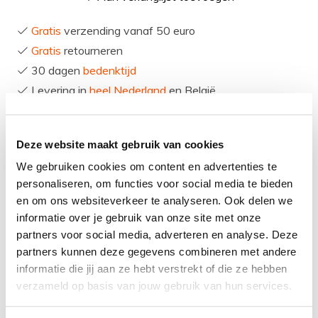
Gratis
verzending vanaf 50 euro
Gratis
retourneren
30 dagen
bedenktijd
Levering in
heel Nederland
en België
Deze website maakt gebruik van cookies
Product
informatie
We gebruiken cookies om content en advertenties te
personaliseren, om functies voor social media te bieden
De Qisani Vanity wastafel 52x41x7 RVS, incl. vaste
en om ons websiteverkeer te analyseren. Ook delen we
plug is een unieke opzetwastafel voor in je badkamer.
informatie over je gebruik van onze site met onze
partners voor social media, adverteren en analyse. Deze
Deze wastafel is prima te combineren met RVS
partners kunnen deze gegevens combineren met andere
wastafelkranen van het merk Qisani en de Qisani
informatie die jij aan ze hebt verstrekt of die ze hebben
Vanity sifon RVS. Een unieke combinatie die jouw
verzameld op basis van jouw gebruik van hun services.
badkamer een heel eigen gezicht geeft.