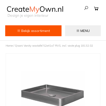
Bekijk assortiment
MENU
Keuken
Home
/
Qisani Vanity wastafel 52x41x7 RVS, incl. vaste plug 18132.02
Kokend water kranen
Keukenkranen
Spoelbakken
Zeepdispensers
Voedselrestenvermalers
Afvalemmers