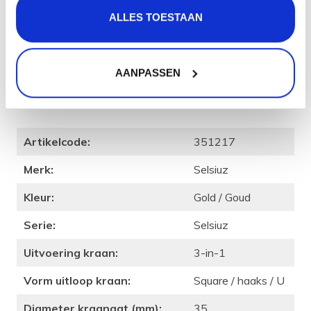
Heb je een vraag of wil je vrijblijvend advies bij het
ALLES TOESTAAN
uitzoeken van de kokend water kraan set die precies bij
jou past, schroom niet en bel 085-4014191 (lokaal
tarief, ma t/m vr van 9 tot 17 uur) of vul
AANPASSEN
het
contactformulier
in. We helpen je graag!
Product
specificatie
Artikelcode:
351217
Merk:
Selsiuz
Kleur:
Gold / Goud
Serie:
Selsiuz
Uitvoering kraan:
3-in-1
Vorm uitloop kraan:
Square / haaks / U
Diameter kraangat (mm):
35