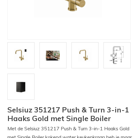
Verlichting
Onderdelen
Badkamer
Badkamerkranen
Wastafels
$$$ ACTIES $$$
Selsiuz 351217 Push & Turn 3-in-1
Haaks Gold met Single Boiler
Met de Selsiuz 351217 Push & Turn 3-in-1 Haaks Gold
met Single Boiler kokend water keukenkraan heb je maar