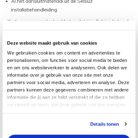
Al het aansluitmateriaal uit de Selsiuz
installatiehandleiding.
Kortom een compleet pakket zodat jij je Selsiuz kokend
water kraan set professioneel en snel kunt aansluiten!
Deze website maakt gebruik van cookies
bestel gerust bij CreateMyOwn.nl
We gebruiken cookies om content en advertenties te
want:
personaliseren, om functies voor social media te bieden
Op werkdagen voor 14.00 uur besteld is morgen
en om ons websiteverkeer te analyseren. Ook delen we
geleverd!
informatie over je gebruik van onze site met onze
partners voor social media, adverteren en analyse. Deze
Gratis verzending vanaf 50 euro,
partners kunnen deze gegevens combineren met andere
Gratis retourneren,
informatie die jij aan ze hebt verstrekt of die ze hebben
30 dagen bedenktijd,
verzameld op basis van jouw gebruik van hun services.
Levering in heel Nederland en België.
Details tonen
toch vragen?