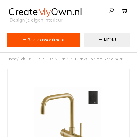
Bekijk assortiment
MENU
Keuken
Home
/
Selsiuz 351217 Push & Turn 3-in-1 Haaks Gold met Single Boiler
Kokend water kranen
Keukenkranen
Spoelbakken
Zeepdispensers
Voedselrestenvermalers
Afvalemmers