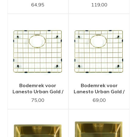
spoelbak
64,95
119,00
Bodemrek voor
Bodemrek voor
Lanesto Urban Gold /
Lanesto Urban Gold /
Goud 50x40
Goud 40x40
75,00
69,00
spoelbak
spoelbak