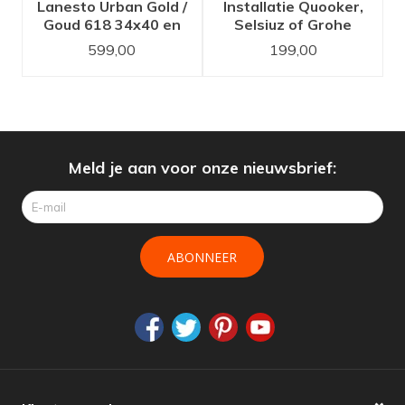
Lanesto Urban Gold /
Installatie Quooker,
Goud 618 34x40 en
Selsiuz of Grohe
18x40 spoelbak
kokend water kraan
599,00
199,00
set
Meld je aan voor onze nieuwsbrief:
ABONNEER