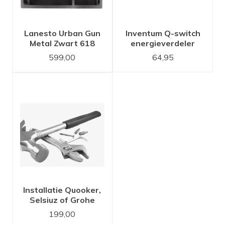
Lanesto Urban Gun
Inventum Q-switch
Metal Zwart 618
energieverdeler
34x40 en 18x40
599,00
64,95
spoelbak
Installatie Quooker,
Selsiuz of Grohe
kokend water kraan
199,00
set