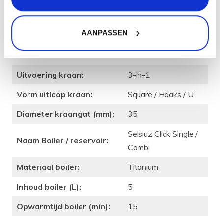
Merk:
Selsiuz
AANPASSEN
Kleur:
Gun Metal
Serie:
Selsiuz Click
Uitvoering kraan:
3-in-1
Vorm uitloop kraan:
Square / Haaks / U
Diameter kraangat (mm):
35
Selsiuz Click Single /
Naam Boiler / reservoir:
Combi
Materiaal boiler:
Titanium
Inhoud boiler (L):
5
Opwarmtijd boiler (min):
15