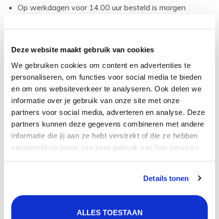
Op werkdagen voor 14.00 uur besteld is morgen
geleverd!
Gratis verzending vanaf 50 euro,
Gratis retourneren,
Deze website maakt gebruik van cookies
30 dagen bedenktijd,
We gebruiken cookies om content en advertenties te
Levering in heel Nederland en België.
personaliseren, om functies voor social media te bieden
en om ons websiteverkeer te analyseren. Ook delen we
toch vragen?
informatie over je gebruik van onze site met onze
partners voor social media, adverteren en analyse. Deze
Heb je een vraag of wil je vrijblijvend advies bij het
partners kunnen deze gegevens combineren met andere
uitzoeken van de kokend water kraan set die precies bij
informatie die jij aan ze hebt verstrekt of die ze hebben
jou past, schroom niet en bel 085-4014191 (lokaal
verzameld op basis van jouw gebruik van hun services.
tarief, ma t/m vr van 9 tot 17 uur) of vul
het
contactformulier
in. We helpen je graag!
Details tonen
Product
specificatie
ALLES TOESTAAN
Artikelcode:
351012