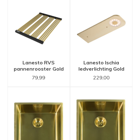
Lanesto RVS
Lanesto Ischia
pannenrooster Gold
ledverlichting Gold
/ Goud oprolbaar
met touchdimmer
79,99
229,00
Set van 2 ledspots