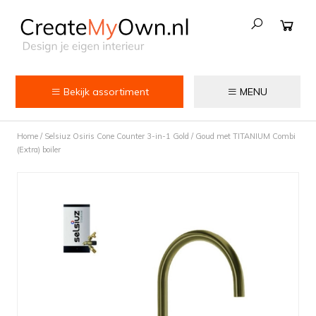
Bekijk assortiment
MENU
Keuken
Home
/
Selsiuz Osiris Cone Counter 3-in-1 Gold / Goud met TITANIUM Combi
Kokend water kranen
(Extra) boiler
Keukenkranen
Spoelbakken
Zeepdispensers
Voedselrestenvermalers
Afvalemmers