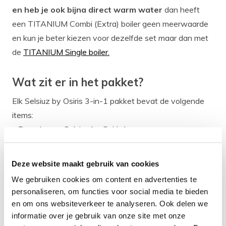
en heb je ook bijna direct warm water
dan heeft
een TITANIUM Combi (Extra) boiler geen meerwaarde
en kun je beter kiezen voor dezelfde set maar dan met
de
TITANIUM Single boiler.
Wat zit er in het pakket?
Elk Selsiuz by Osiris 3-in-1 pakket bevat de volgende
items:
De gekozen Selsiuz by Osiris kraan,
De gekozen Selsiuz kokend water boiler +
toebehoren,
Deze website maakt gebruik van cookies
Een duidelijke Selsiuz installatiehandleiding,
We gebruiken cookies om content en advertenties te
Al het aansluitmateriaal uit de Selsiuz
personaliseren, om functies voor social media te bieden
installatiehandleiding.
en om ons websiteverkeer te analyseren. Ook delen we
informatie over je gebruik van onze site met onze
Kortom een compleet pakket zodat jij je Selsiuz by