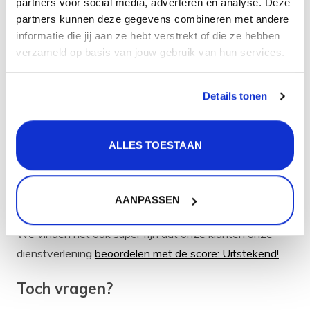
partners voor social media, adverteren en analyse. Deze
Osiris 3-in-1 kraan set professioneel en snel kunt
partners kunnen deze gegevens combineren met andere
aansluiten!
informatie die jij aan ze hebt verstrekt of die ze hebben
verzameld op basis van jouw gebruik van hun services.
Bestel gerust bij CreateMyOwn.nl
want:
Details tonen
Op werkdagen voor 14.00 uur besteld is morgen
geleverd!
ALLES TOESTAAN
Gratis verzending vanaf 50 euro,
Gratis retourneren,
30 dagen bedenktijd,
AANPASSEN
Levering in heel Nederland en België.
We vinden het ook super fijn dat onze klanten onze
dienstverlening
beoordelen met de score: Uitstekend!
Toch vragen?