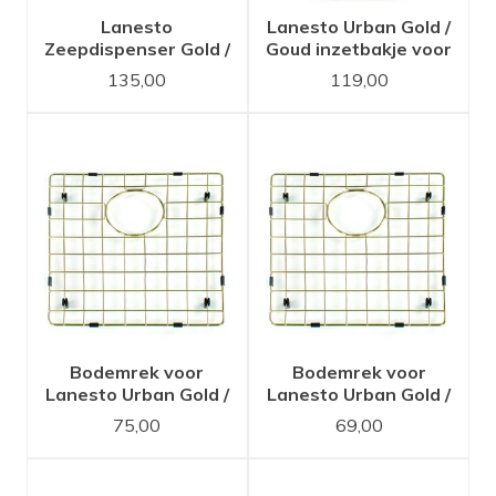
Lanesto
Lanesto Urban Gold /
Zeepdispenser Gold /
Goud inzetbakje voor
Goud
spoelbak
135,00
119,00
Bodemrek voor
Bodemrek voor
Lanesto Urban Gold /
Lanesto Urban Gold /
Goud 50x40
Goud 40x40
75,00
69,00
spoelbak
spoelbak