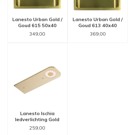
Lanesto Urban Gold /
Lanesto Urban Gold /
Goud 615 50x40
Goud 613 40x40
spoelbak
spoelbak
349,00
369,00
Lanesto Ischia
ledverlichting Gold
met wanddimmer
259,00
Jung/Gira set van 2